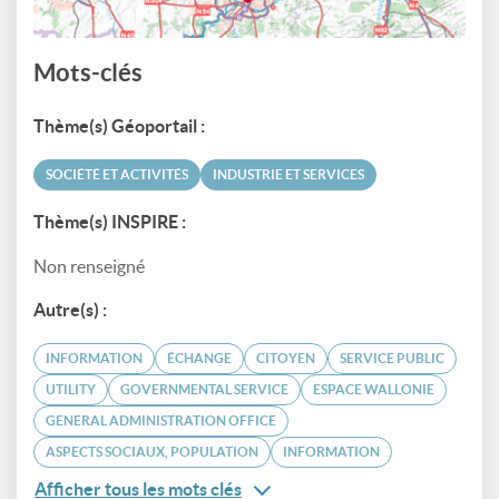
Mots-clés
Thème(s) Géoportail :
SOCIÉTÉ ET ACTIVITÉS
INDUSTRIE ET SERVICES
Thème(s) INSPIRE :
Non renseigné
Autre(s) :
INFORMATION
ÉCHANGE
CITOYEN
SERVICE PUBLIC
UTILITY
GOVERNMENTAL SERVICE
ESPACE WALLONIE
GENERAL ADMINISTRATION OFFICE
ASPECTS SOCIAUX, POPULATION
INFORMATION
Afficher tous les mots clés