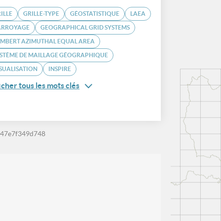
ILLE
GRILLE-TYPE
GÉOSTATISTIQUE
LAEA
ARROYAGE
GEOGRAPHICAL GRID SYSTEMS
AMBERT AZIMUTHAL EQUAL AREA
STÈME DE MAILLAGE GÉOGRAPHIQUE
SUALISATION
INSPIRE
icher tous les mots clés
-47e7f349d748