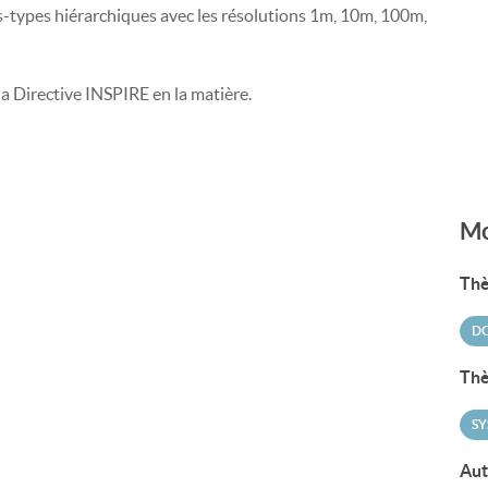
es-types hiérarchiques avec les résolutions 1m, 10m, 100m,
la Directive INSPIRE en la matière.
Mo
Thè
DO
Thè
SY
Aut