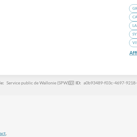
GR
C
L
SY
VI
Aff
le:
Service public de Wallonie (SPW)
ID:
a0b93489-f03c-4697-9218
act
.