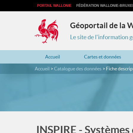
PORTAIL WALLONIE
FÉDÉRATION WALLONIE-BRUXE
Géoportail de la 
Le site de l'information
Accueil
Cartes et données
Accueil
Catalogue des données
Fiche descrip
INSPIRE - Systèmes 