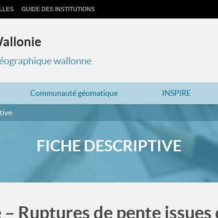
LLES
GUIDE DES INSTITUTIONS
Wallonie
 géographique wallonne
Communauté géomatique
INSPIRE
tive
FICHE DESCRIPTIVE
e – Ruptures de pente issue