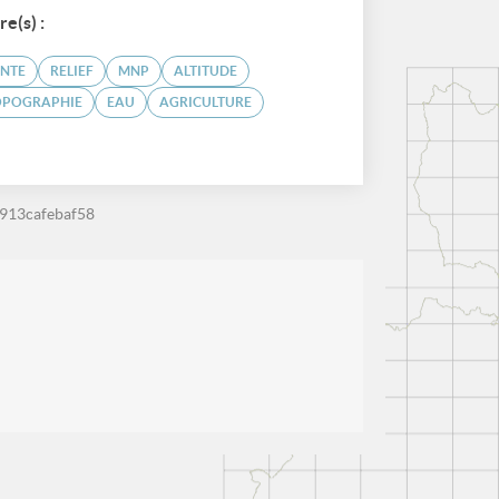
re(s) :
ENTE
RELIEF
MNP
ALTITUDE
OPOGRAPHIE
EAU
AGRICULTURE
913cafebaf58