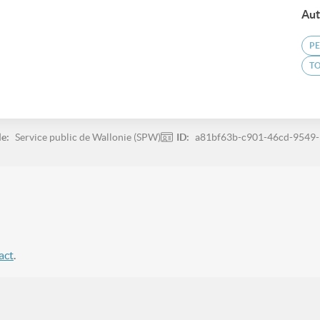
Aut
P
T
le:
Service public de Wallonie (SPW)
ID:
a81bf63b-c901-46cd-9549-
act
.