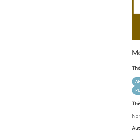
Mo
Thè
A
PL
Thè
Non
Aut