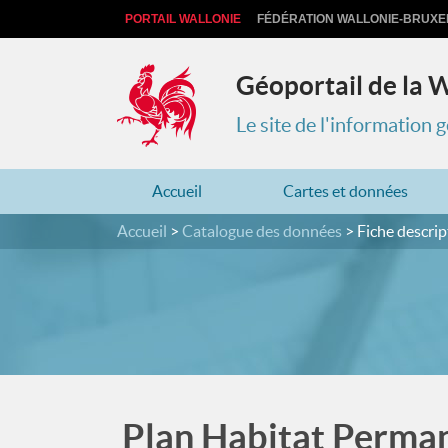
PORTAIL WALLONIE
FÉDÉRATION WALLONIE-BRUXE
Géoportail de la 
Le site de l'information
Accueil
Cartes et données
Accueil
Catalogue des données
Fiche descrip
Plan Habitat Perman