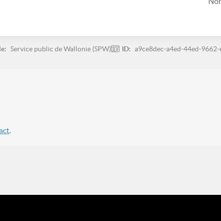
Non
le:
Service public de Wallonie (SPW)
ID:
a9ce8dec-a4ed-44ed-9662
act
.