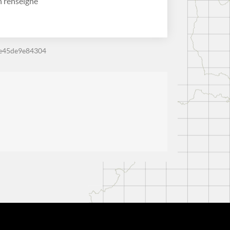
 renseigné
-e45de9e84304