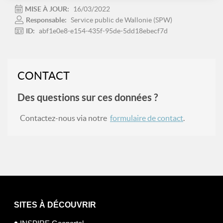
MISE À JOUR:
16/03/2022
Responsable:
Service public de Wallonie (SPW)
ID:
abf1e0e8-e154-435f-95de-5dd18ebecf7d
CONTACT
Des questions sur ces données ?
Contactez-nous via notre
formulaire de contact
.
SITES À DÉCOUVRIR