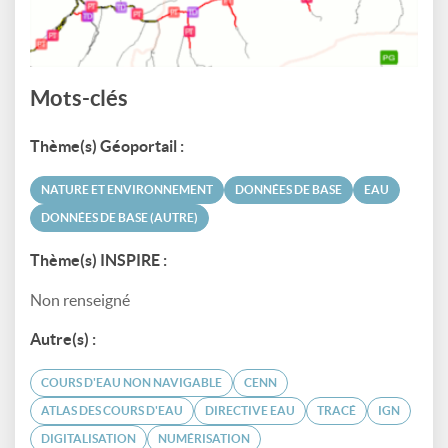
Mots-clés
Thème(s) Géoportail :
NATURE ET ENVIRONNEMENT
DONNÉES DE BASE
EAU
DONNÉES DE BASE (AUTRE)
Thème(s) INSPIRE :
Non renseigné
Autre(s) :
COURS D'EAU NON NAVIGABLE
CENN
ATLAS DES COURS D'EAU
DIRECTIVE EAU
TRACÉ
IGN
DIGITALISATION
NUMÉRISATION