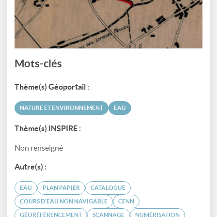
Mots-clés
Thème(s) Géoportail :
NATURE ET ENVIRONNEMENT
EAU
Thème(s) INSPIRE :
Non renseigné
Autre(s) :
EAU
PLAN PAPIER
CATALOGUE
COURS D'EAU NON NAVIGABLE
CENN
GÉORÉFÉRENCEMENT
SCANNAGE
NUMÉRISATION