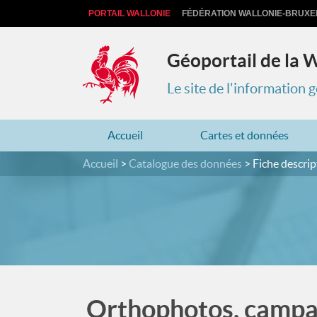
PORTAIL WALLONIE
FÉDÉRATION WALLONIE-BRUXE
Géoportail de la 
Le site de l'information
Accueil
Cartes et données
Accueil
Catalogue des données
Fiche descrip
Orthophotos, camp