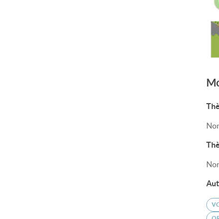
Mo
Thè
Non
Thè
Non
Aut
V
O