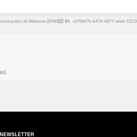
rvice public de Wallonie (SPW)
ID:
c0706f7b-b476-4877-a666-5521
act
.
NEWSLETTER