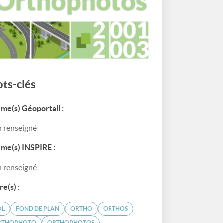
ts-clés
me(s) Géoportail :
 renseigné
me(s) INSPIRE :
 renseigné
re(s) :
OL
FOND DE PLAN
ORTHO
ORTHOS
RTHOPHOTO
ORTHOPHOTOS