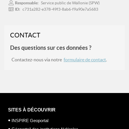
Responsable:
Service public de Wallonie (SPW)
ID:
c731a282-e378-49f3-8ab6-f9a90e7a5683
CONTACT
Des questions sur ces données ?
Contactez-nous via notre
formulaire de contact
.
SITES À DÉCOUVRIR
INSPIRE Geoportal