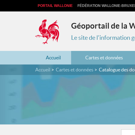
PORTAIL WALLONIE
FÉDÉRATION WALLONIE-BRUXE
Géoportail de la 
Le site de l'information
Accueil
Cartes et données
Accueil
Cartes et données
Catalogue des d