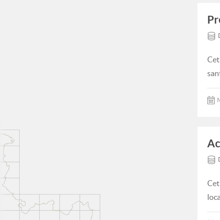
Pr
Cet
san
M
Ac
Cet
loc