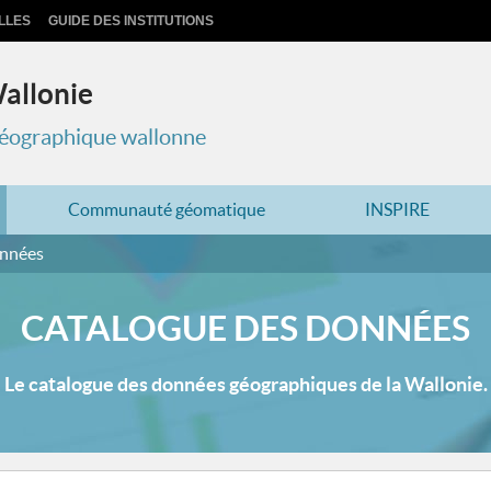
LLES
GUIDE DES INSTITUTIONS
Wallonie
 géographique wallonne
Communauté géomatique
INSPIRE
onnées
CATALOGUE DES DONNÉES
Le catalogue des données géographiques de la Wallonie.