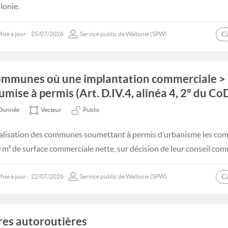
lonie.
C
ise à jour:
25/07/2026
Service public de Wallonie (SPW)
mmunes où une implantation commerciale > 
umise à permis (Art. D.IV.4, alinéa 4, 2° du Co
Donnée
Vecteur
Public
alisation des communes soumettant à permis d’urbanisme les com
 m² de surface commerciale nette, sur décision de leur conseil co
C
ise à jour:
22/07/2026
Service public de Wallonie (SPW)
res autoroutières