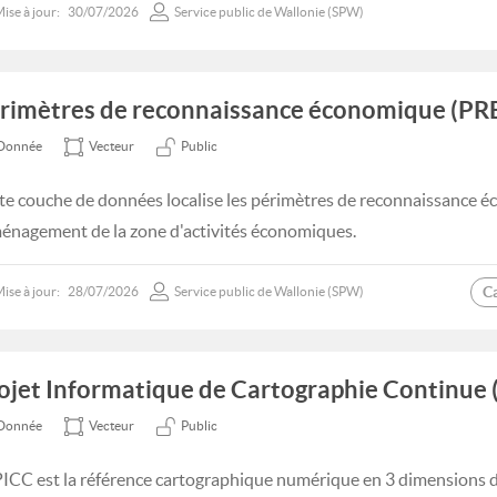
ise à jour:
30/07/2026
Service public de Wallonie (SPW)
rimètres de reconnaissance économique (PR
Donnée
Vecteur
Public
te couche de données localise les périmètres de reconnaissance é
ménagement de la zone d'activités économiques.
C
ise à jour:
28/07/2026
Service public de Wallonie (SPW)
ojet Informatique de Cartographie Continue 
Donnée
Vecteur
Public
PICC est la référence cartographique numérique en 3 dimensions d