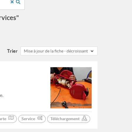
rvices"
Trier
Mise à jour de la fiche - décroissant
e.
arte
Service
Téléchargement