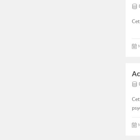
Cet
M
Ac
Cet
psy
M