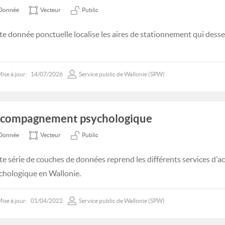
Donnée
Vecteur
Public
te donnée ponctuelle localise les aires de stationnement qui desse
ise à jour:
14/07/2026
Service public de Wallonie (SPW)
compagnement psychologique
Donnée
Vecteur
Public
te série de couches de données reprend les différents services 
chologique en Wallonie.
ise à jour:
01/04/2022
Service public de Wallonie (SPW)