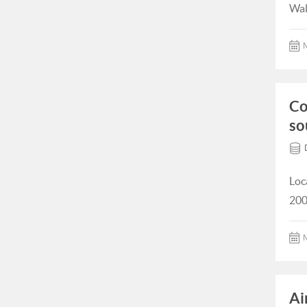
Wal
M
Co
so
Loc
200
M
Ai