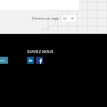
Éléments par page :
10
SUIVEZ-NOUS
nner