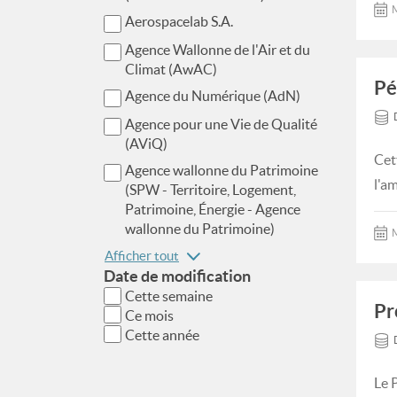
M
Aerospacelab S.A.
Agence Wallonne de l'Air et du
Climat (AwAC)
Pé
Agence du Numérique (AdN)
Agence pour une Vie de Qualité
(AViQ)
Cet
Agence wallonne du Patrimoine
l'a
(SPW - Territoire, Logement,
Patrimoine, Énergie - Agence
wallonne du Patrimoine)
M
Afficher tout
Date de modification
Cette semaine
Pr
Ce mois
Cette année
Le 