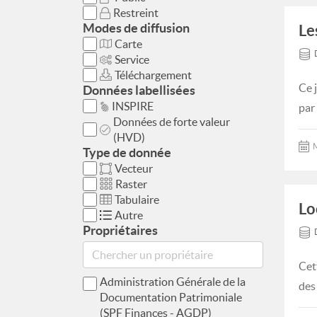
Restreint
Modes de diffusion
Le
Carte
Service
Téléchargement
Ce 
Données labellisées
INSPIRE
par
Données de forte valeur
(HVD)
M
Type de donnée
Vecteur
Raster
Tabulaire
Lo
Autre
Propriétaires
Cet
Administration Générale de la
des
Documentation Patrimoniale
(SPF Finances - AGDP)