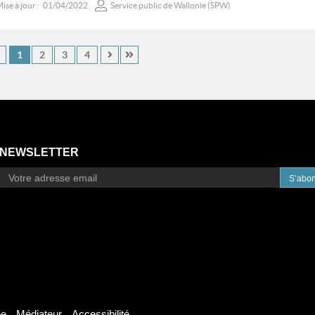
ise à jour:
01/04/2022
Service public de Wallonie (SPW)
1
2
3
4
NEWSLETTER
S’abo
ée
Médiateur
Accessibilité