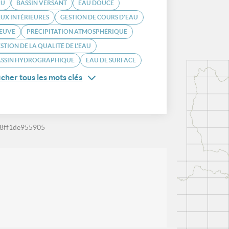
AU
BASSIN VERSANT
EAU DOUCE
UX INTÉRIEURES
GESTION DE COURS D'EAU
LEUVE
PRÉCIPITATION ATMOSPHÉRIQUE
STION DE LA QUALITÉ DE L'EAU
ASSIN HYDROGRAPHIQUE
EAU DE SURFACE
icher tous les mots clés
-8ff1de955905