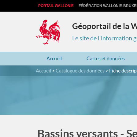
PORTAIL WALLONIE
FÉDÉRATION WALLONIE-BRUXE
Géoportail de la 
Le site de l'information
Accueil
Cartes et données
Accueil
Catalogue des données
Fiche descrip
Bassins versants - S