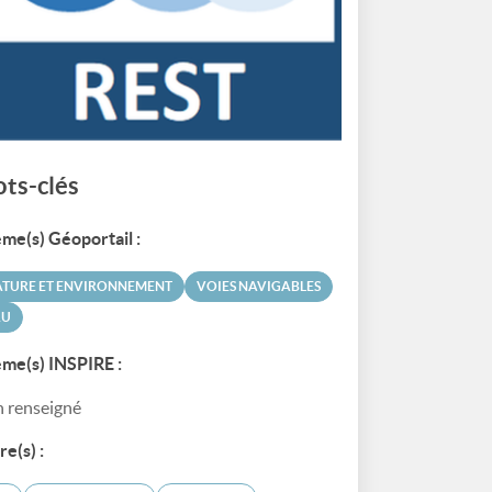
ts-clés
me(s) Géoportail :
ATURE ET ENVIRONNEMENT
VOIES NAVIGABLES
AU
me(s) INSPIRE :
 renseigné
re(s) :