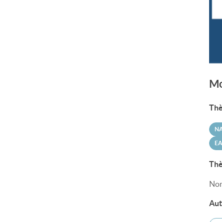
Mo
Thè
N
E
Thè
Non
Aut