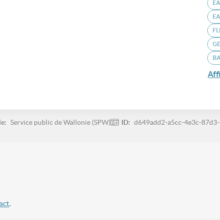
E
EA
F
GE
B
Aff
le:
Service public de Wallonie (SPW)
ID:
d649add2-a5cc-4e3c-87d3
act
.