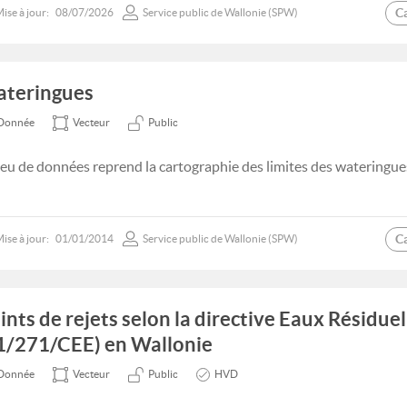
C
ise à jour:
08/07/2026
Service public de Wallonie (SPW)
teringues
Donnée
Vecteur
Public
jeu de données reprend la cartographie des limites des wateringue
C
ise à jour:
01/01/2014
Service public de Wallonie (SPW)
ints de rejets selon la directive Eaux Résidue
1/271/CEE) en Wallonie
Donnée
Vecteur
Public
HVD