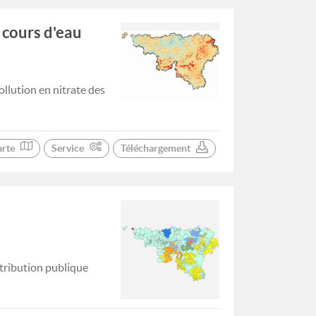
 cours d'eau
llution en nitrate des
arte
Service
Téléchargement
stribution publique