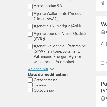
M
Aerospacelab S.A.
Agence Wallonne de l'Air et du
Climat (AwAC)
Wa
Agence du Numérique (AdN)
Agence pour une Vie de Qualité
(AViQ)
Ce 
Agence wallonne du Patrimoine
(SPW - Territoire, Logement,
Patrimoine, Énergie - Agence
wallonne du Patrimoine)
M
Afficher tout
Date de modification
Cette semaine
Po
Ce mois
(9
Cette année