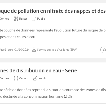
sque de pollution en nitrate des nappes et des
Donnée
Raster
Public
te couche de données représente l'évolution future du risque de po
pes et des cours d'eau.
C
ise à jour:
01/10/2024
Service public de Wallonie (SPW)
nes de distribution en eau - Série
Donnée
Vecteur
Public
te série de données reprend la situation courante des zones de di
au destinée à la consommation humaine (ZDE).