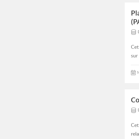
Pl
(P
Cet
sur
M
Co
Cet
rel