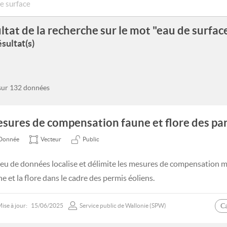
ltat de la recherche sur le mot "eau de surfac
sultat(s)
 sur 132 données
sures de compensation faune et flore des par
Donnée
Vecteur
Public
jeu de données localise et délimite les mesures de compensation mi
e et la flore dans le cadre des permis éoliens.
C
ise à jour:
15/06/2025
Service public de Wallonie (SPW)