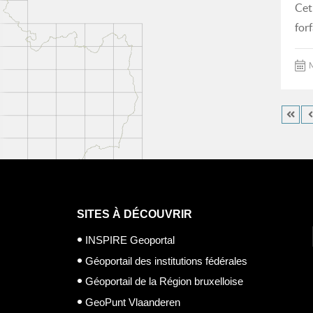
Cet
for
M
SITES À DÉCOUVRIR
INSPIRE Geoportal
Géoportail des institutions fédérales
Géoportail de la Région bruxelloise
GeoPunt Vlaanderen