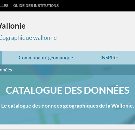
LLES
GUIDE DES INSTITUTIONS
Wallonie
 géographique wallonne
Communauté géomatique
INSPIRE
onnées
CATALOGUE DES DONNÉES
Le catalogue des données géographiques de la Wallonie.