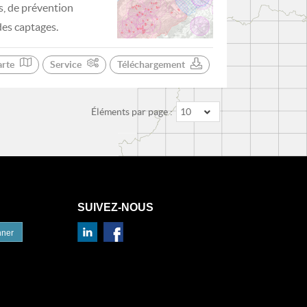
s, de prévention
des captages.
arte
Service
Téléchargement
Éléments par page :
10
SUIVEZ-NOUS
nner