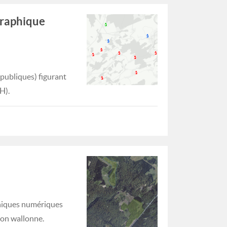
graphique
(publiques) figurant
H).
phiques numériques
ion wallonne.