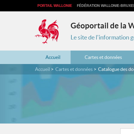
PORTAIL WALLONIE
FÉDÉRATION WALLONIE-BRUXE
Géoportail de la 
Le site de l'information
Accueil
Cartes et données
Accueil
Cartes et données
Catalogue des d