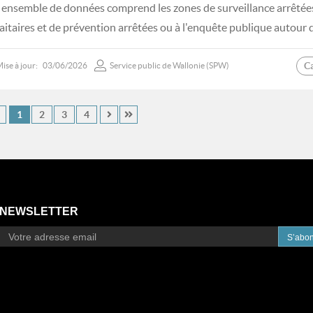
 ensemble de données comprend les zones de surveillance arrêtée
faitaires et de prévention arrêtées ou à l'enquête publique autour 
C
ise à jour:
03/06/2026
Service public de Wallonie (SPW)
1
2
3
4
NEWSLETTER
S’abo