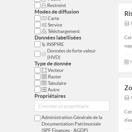
Restreint
Modes de diffusion
Ri
Carte
Service
Téléchargement
Données labellisées
Cet
INSPIRE
nap
Données de forte valeur
(HVD)
M
Type de donnée
Vecteur
Raster
Tabulaire
Zo
Autre
Propriétaires
Cet
Administration Générale de la
d’e
Documentation Patrimoniale
(SPF Finances - AGDP)