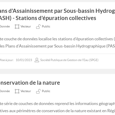
ans d'Assainissement par Sous-bassin Hydro
ASH) - Stations d'épuration collectives
Donnée
Vecteur
Public
te couche de données localise les stations d'épuration collectives 
 les Plans d'Assainissement par Sous-bassin Hydrographique (PAS
ise à jour:
10/01/2023
Société Publique de Gestion de l'Eau (SPGE)
nservation de la nature
Donnée
Vecteur
Public
te série de couches de données reprend les informations géogra
atives aux périmètres de conservation de la nature existant en Rég