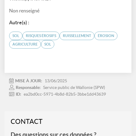
Non renseigné
Autre(s) :
SOL
RISQUES ÉROSIFS
RUISSELLEMENT
ÉROSION
AGRICULTURE
SOL
MISE À JOUR:
13/06/2025
Responsable:
Service public de Wallonie (SPW)
ID:
ea2bd0cc-5971-4b8d-82b5-3bbe1dd43639
CONTACT
Des questions sur ces données ?