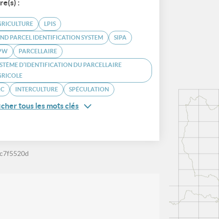
re(s) :
GRICULTURE
LPIS
ND PARCEL IDENTIFICATION SYSTEM
SIPA
PW
PARCELLAIRE
STÈME D’IDENTIFICATION DU PARCELLAIRE
GRICOLE
AC
INTERCULTURE
SPÉCULATION
icher tous les mots clés
c7f5520d