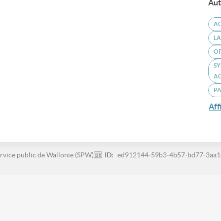
Aut
A
LA
O
SY
A
P
Aff
rvice public de Wallonie (SPW)
ID:
ed912144-59b3-4b57-bd77-3aa1