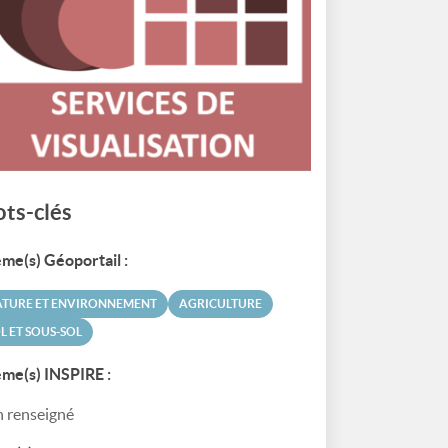
ts-clés
me(s) Géoportail :
ATURE ET ENVIRONNEMENT
AGRICULTURE
L ET SOUS-SOL
me(s) INSPIRE :
 renseigné