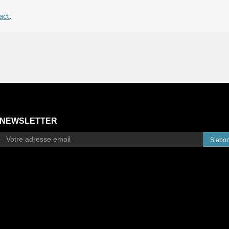
act
.
NEWSLETTER
S’abo