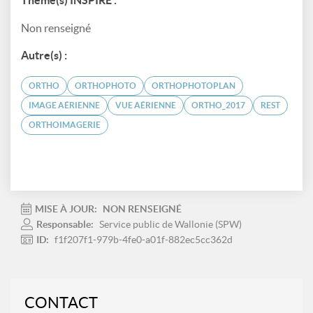
Thème(s) INSPIRE :
Non renseigné
Autre(s) :
ORTHO
ORTHOPHOTO
ORTHOPHOTOPLAN
IMAGE AÉRIENNE
VUE AÉRIENNE
ORTHO_2017
REST
ORTHOIMAGERIE
MISE À JOUR:
NON RENSEIGNÉ
Responsable:
Service public de Wallonie (SPW)
ID:
f1f207f1-979b-4fe0-a01f-882ec5cc362d
CONTACT