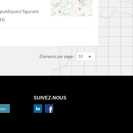
(publiques) figurant
H).
Éléments par page :
10
SUIVEZ-NOUS
nner