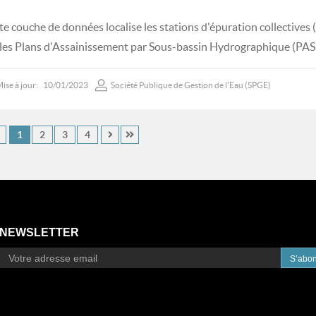
te couche de données localise les stations d'épuration collectives 
 les Plans d'Assainissement par Sous-bassin Hydrographique (PAS
ise à jour:
10/01/2023
Société Publique de Gestion de l'Eau (SPGE)
1
2
3
4
NEWSLETTER
S’abo