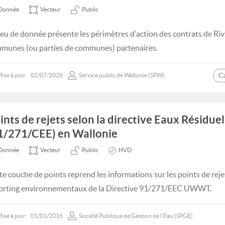
Donnée
Vecteur
Public
jeu de donnée présente les périmètres d'action des contrats de Rivi
munes (ou parties de communes) partenaires.
C
ise à jour:
02/07/2026
Service public de Wallonie (SPW)
ints de rejets selon la directive Eaux Résidue
1/271/CEE) en Wallonie
Donnée
Vecteur
Public
HVD
te couche de points reprend les informations sur les points de reje
orting environnementaux de la Directive 91/271/EEC UWWT.
ise à jour:
01/01/2016
Société Publique de Gestion de l'Eau (SPGE)