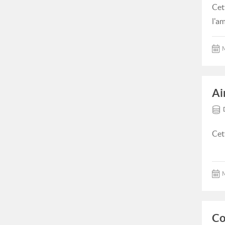
Cet
l'a
M
Ai
Cet
M
Co