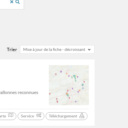
Trier
Mise à jour de la fiche - décroissant
wallonnes reconnues
arte
Service
Téléchargement