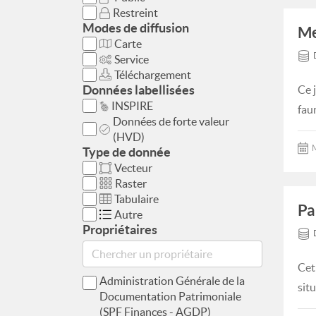
Restreint
Modes de diffusion
Me
Carte
Service
Téléchargement
Données labellisées
Ce 
INSPIRE
faun
Données de forte valeur
(HVD)
M
Type de donnée
Vecteur
Raster
Tabulaire
Pa
Autre
Propriétaires
Cet
Administration Générale de la
situ
Documentation Patrimoniale
(SPF Finances - AGDP)