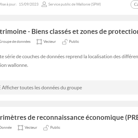
C
ise à jour:
15/09/2023
Service public de Wallonie (SPW)
trimoine - Biens classés et zones de protection
Groupe de données
Vecteur
Public
te série de couches de données reprend la localisation des différen
ion wallonne.
Afficher toutes les données du groupe
rimètres de reconnaissance économique (PR
Donnée
Vecteur
Public