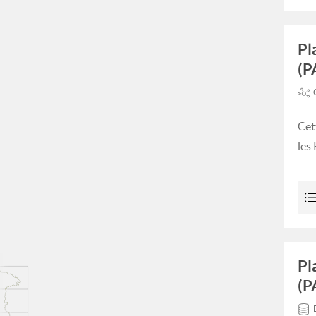
Pl
(P
Cet
les
Pl
(P