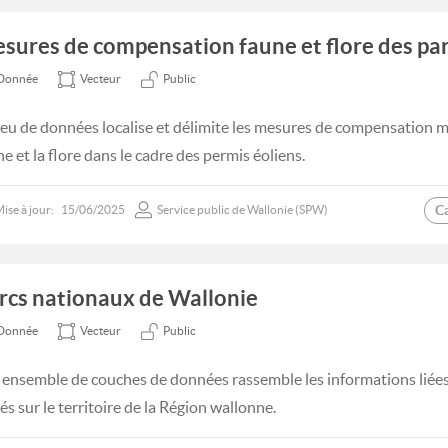
sures de compensation faune et flore des par
Donnée
Vecteur
Public
jeu de données localise et délimite les mesures de compensation mi
e et la flore dans le cadre des permis éoliens.
C
ise à jour:
15/06/2025
Service public de Wallonie (SPW)
rcs nationaux de Wallonie
Donnée
Vecteur
Public
 ensemble de couches de données rassemble les informations liée
és sur le territoire de la Région wallonne.