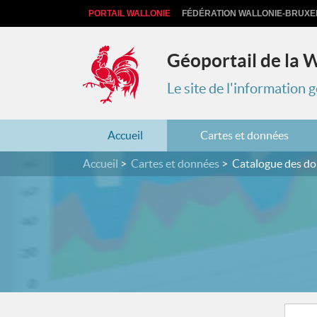
PORTAIL WALLONIE
FÉDÉRATION WALLONIE-BRUXE
Géoportail de la 
Le site de l'information
Accueil
Cartes et données
Accueil
Cartes et données
Catalogue des d