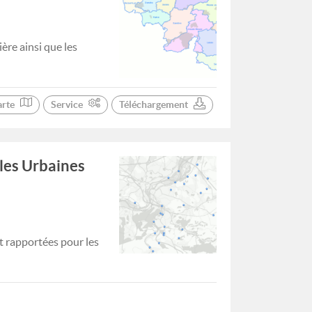
ère ainsi que les
arte
Service
Téléchargement
lles Urbaines
t rapportées pour les