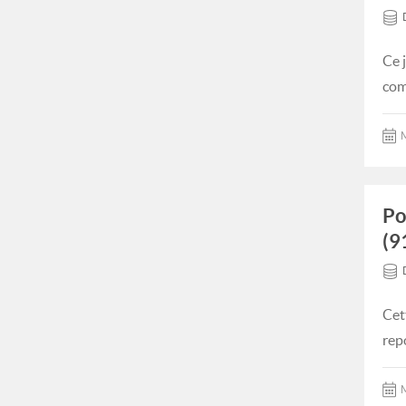
Ce 
com
M
Po
(9
Cet
rep
M