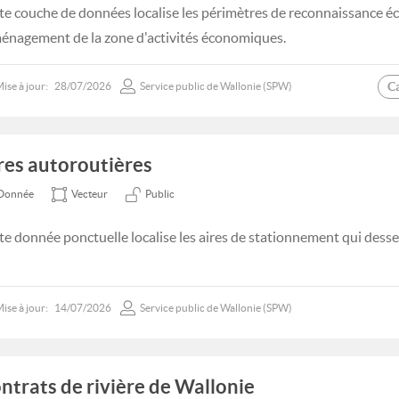
te couche de données localise les périmètres de reconnaissance é
ménagement de la zone d'activités économiques.
C
ise à jour:
28/07/2026
Service public de Wallonie (SPW)
res autoroutières
Donnée
Vecteur
Public
te donnée ponctuelle localise les aires de stationnement qui desse
ise à jour:
14/07/2026
Service public de Wallonie (SPW)
ntrats de rivière de Wallonie