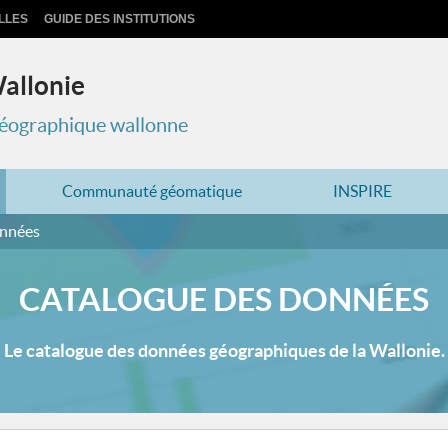
LLES
GUIDE DES INSTITUTIONS
Wallonie
 géographique wallonne
Communauté géomatique
INSPIRE
onnées
CATALOGUE DES DONNÉES
Le catalogue des données géographiques de la Wallonie.