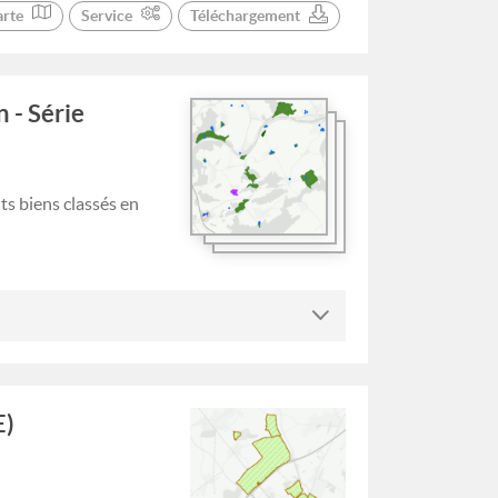
arte
Service
Téléchargement
 - Série
ts biens classés en
E)