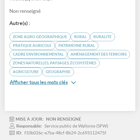
Non renseigné
Autre(s) :
ZONE AGRO-GÉOGRAPHIQUE
RURAL
RURALITÉ
PRATIQUE AGRICOLE
PATRIMOINE RURAL
CADRE ENVIRONNEMENTAL
AMÉNAGEMENT DES TERROIRS
ZONES NATURELLES, PAYSAGES, ÉCOSYSTÈMES
AGRICULTURE
GÉOGRAPHIE
Afficher tous les mots clés
MISE À JOUR:
NON RENSEIGNÉ
Responsable:
Service public de Wallonie (SPW)
ID:
f33b026c-e7ba-48cf-8b24-2c693112475f