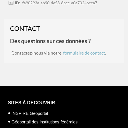
ID:
fa90293a-ab90-4e58-8bcc-a0e70246cca7
CONTACT
Des questions sur ces données ?
Contactez-nous via notre
formulaire de contact
.
SITES À DÉCOUVRIR
INSPIRE Geoportal
Géoportail des institutions fédérales