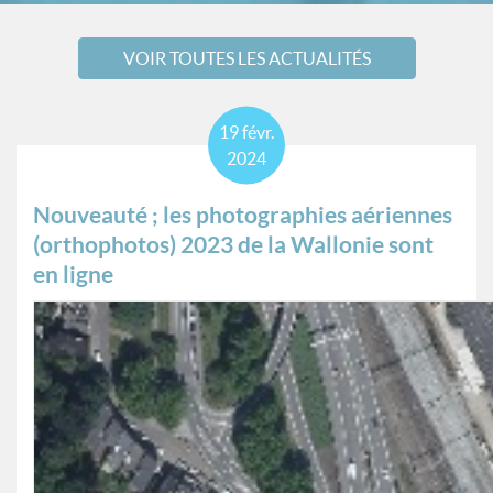
VOIR TOUTES LES ACTUALITÉS
19
févr.
2024
Nouveauté ; les photographies aériennes
(orthophotos) 2023 de la Wallonie sont
en ligne