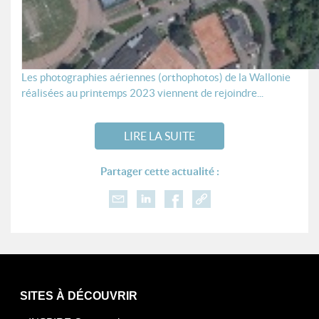
Les photographies aériennes (orthophotos) de la Wallonie
réalisées au printemps 2023 viennent de rejoindre...
LIRE LA SUITE
Partager cette actualité :
SITES À DÉCOUVRIR