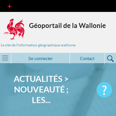
Géoportail de la Wallonie
Le site de l'information géographique wallonne
Se connecter
Contact
ACTUALITÉS >
NOUVEAUTÉ ;
LES...