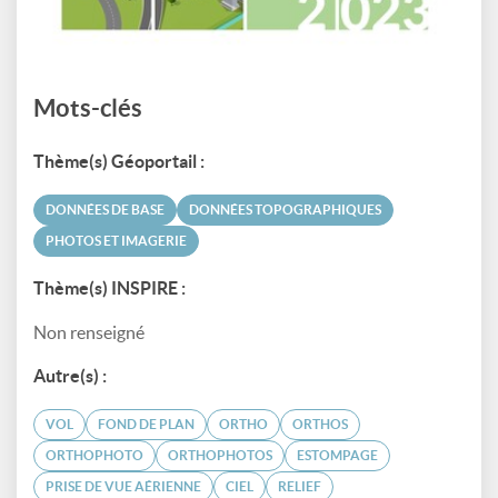
Mots-clés
Thème(s) Géoportail :
DONNÉES DE BASE
DONNÉES TOPOGRAPHIQUES
PHOTOS ET IMAGERIE
Thème(s) INSPIRE :
Non renseigné
Autre(s) :
VOL
FOND DE PLAN
ORTHO
ORTHOS
ORTHOPHOTO
ORTHOPHOTOS
ESTOMPAGE
PRISE DE VUE AÉRIENNE
CIEL
RELIEF