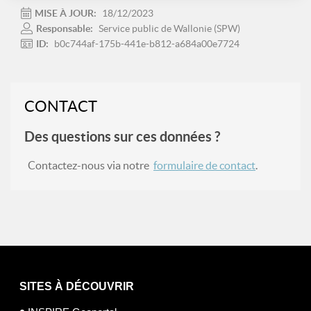
MISE À JOUR:
18/12/2023
Responsable:
Service public de Wallonie (SPW)
ID:
b0c744af-175b-441e-b812-a684a00e7724
CONTACT
Des questions sur ces données ?
Contactez-nous via notre
formulaire de contact
.
SITES À DÉCOUVRIR