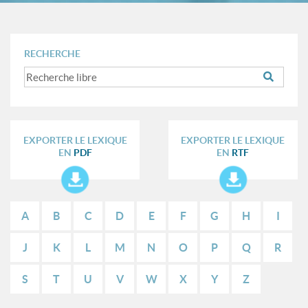
RECHERCHE
EXPORTER LE LEXIQUE
EXPORTER LE LEXIQUE
EN
PDF
EN
RTF
A
B
C
D
E
F
G
H
I
J
K
L
M
N
O
P
Q
R
S
T
U
V
W
X
Y
Z