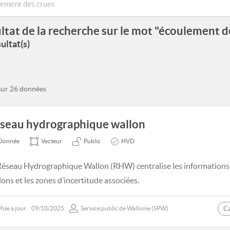
ltat de la recherche sur le mot "écoulement d
ultat(s)
 sur 26 données
seau hydrographique wallon
Donnée
Vecteur
Public
HVD
Réseau Hydrographique Wallon (RHW) centralise les informations s
lons et les zones d’incertitude associées.
C
ise à jour:
09/10/2025
Service public de Wallonie (SPW)