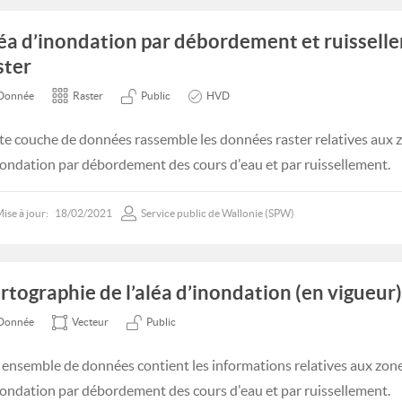
éa d’inondation par débordement et ruisselle
ster
Donnée
Raster
Public
HVD
te couche de données rassemble les données raster relatives aux z
nondation par débordement des cours d'eau et par ruissellement.
ise à jour:
18/02/2021
Service public de Wallonie (SPW)
rtographie de l’aléa d’inondation (en vigueur)
Donnée
Vecteur
Public
 ensemble de données contient les informations relatives aux zone
nondation par débordement des cours d'eau et par ruissellement.