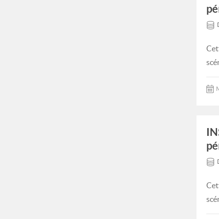
pé
Cet
scé
M
IN
pé
Cet
scé