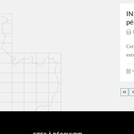
IN
pé
Cet
ext
M