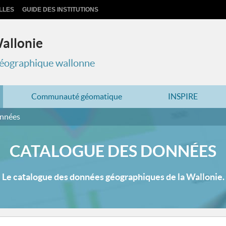
LLES
GUIDE DES INSTITUTIONS
Wallonie
 géographique wallonne
Communauté géomatique
INSPIRE
onnées
CATALOGUE DES DONNÉES
Le catalogue des données géographiques de la Wallonie.