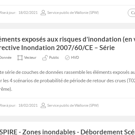
C
ise à jour:
18/02/2021
Service public de Wallonie (SPW)
éments exposés aux risques d’inondation (en v
rective Inondation 2007/60/CE – Série
Donnée
Vecteur
Public
HVD
te série de couches de données rassemble les éléments exposés au
r les 4 scénarios de probabilité de période de retour des crues (T0
rême).
ise à jour:
18/02/2021
Service public de Wallonie (SPW)
SPIRE - Zones inondables - Débordement Scé