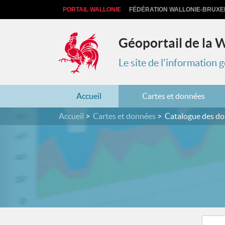
PORTAIL WALLONIE
FÉDÉRATION WALLONIE-BRUXE
Géoportail de la 
Le site de l'information
Accueil
Cartes et données
Accueil
Cartes et données
Catalogue des d