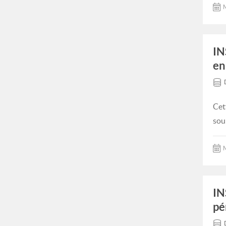
M
IN
en
Cet
sou
M
IN
pé