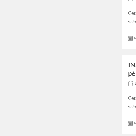
Cet
scé
M
IN
pé
Cet
scé
M