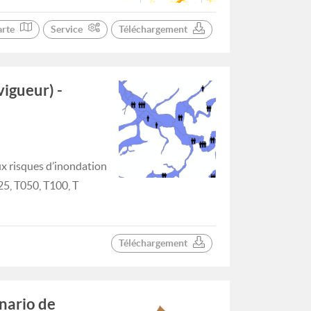
arte
Service
Téléchargement
igueur) -
x risques d’inondation
25, T050, T100, T
Téléchargement
nario de