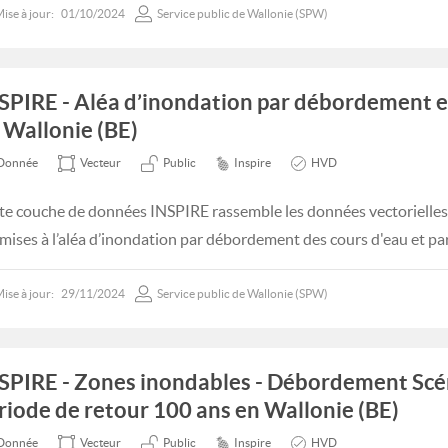
ise à jour:
01/10/2024
Service public de Wallonie (SPW)
SPIRE - Aléa d’inondation par débordement e
 Wallonie (BE)
Donnée
Vecteur
Public
Inspire
HVD
te couche de données INSPIRE rassemble les données vectorielles 
mises à l’aléa d’inondation par débordement des cours d'eau et par
ise à jour:
29/11/2024
Service public de Wallonie (SPW)
SPIRE - Zones inondables - Débordement Scé
riode de retour 100 ans en Wallonie (BE)
Donnée
Vecteur
Public
Inspire
HVD