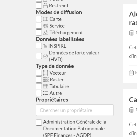
Restreint
Modes de diffusion
Al
Carte
ra
Service
Téléchargement
Données labellisées
INSPIRE
Cet
Données de forte valeur
d’i
(HVD)
Type de donnée
Vecteur
M
Raster
Tabulaire
Autre
Ca
Propriétaires
Administration Générale de la
Cet
Documentation Patrimoniale
d’i
(SPF Finances - AGDP)