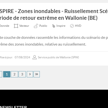
SPIRE - Zones inondables - Ruissellement Scé
riode de retour extrême en Wallonie (BE)
Donnée
Vecteur
Public
Inspire
HVD
te couche de données rassemble les informations du scénario de p
rême des zones inondables, relative au ruissellement.
ise à jour:
07/08/2024
Service public de Wallonie (SPW)
1
2
3
NEWSLETTER