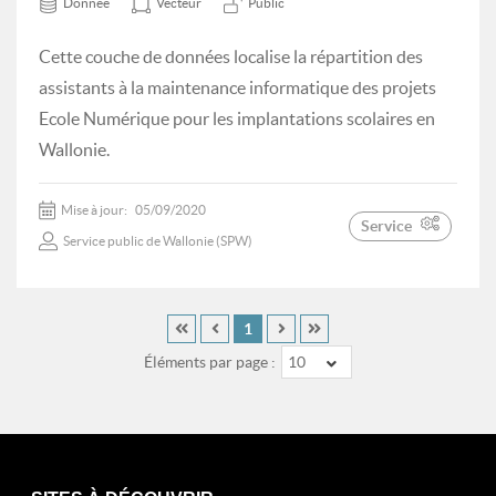
Donnée
Vecteur
Public
Cette couche de données localise la répartition des
assistants à la maintenance informatique des projets
Ecole Numérique pour les implantations scolaires en
Wallonie.
Mise à jour:
05/09/2020
Service
Service public de Wallonie (SPW)
1
Éléments par page :
10