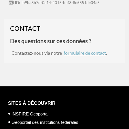
ID:
b9ba8b7d-0e14-4015-bbf3-8c5551de34a5
CONTACT
Des questions sur ces données ?
Contactez-nous via notre
formulaire de contact
.
SITES À DÉCOUVRIR
INSPIRE Geoportal
Géoportail des institutions fédérales