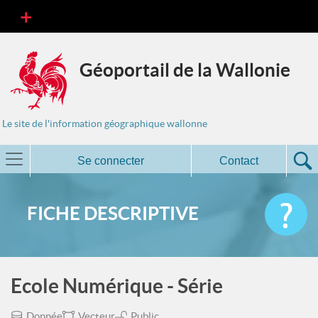
Géoportail de la Wallonie
Le site de l'information géographique wallonne
Se connecter
Contact
FICHE DESCRIPTIVE
Ecole Numérique - Série
Donnée
Vecteur
Public