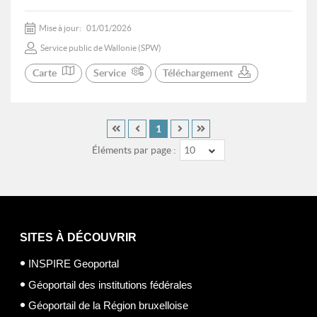
Mise à jour:
01/01/2026
Service public de Wallonie (SPW)
Carte
Service
Téléchargement
1
Éléments par page :
10
SITES À DÉCOUVRIR
INSPIRE Geoportal
Géoportail des institutions fédérales
Géoportail de la Région bruxelloise