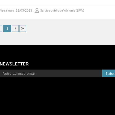
ise à jour:
11/03/2013
Service public de Wallonie (SPW)
1
NEWSLETTER
S’abo