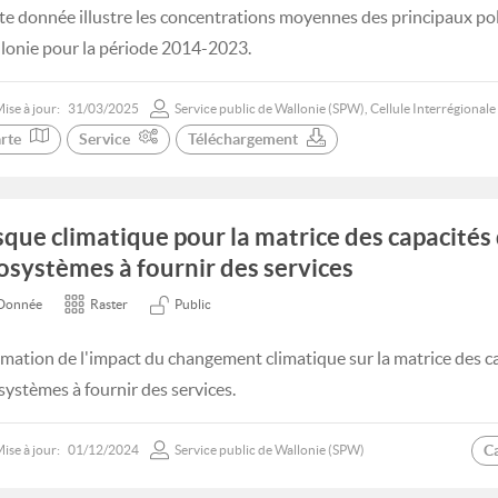
te donnée illustre les concentrations moyennes des principaux poll
lonie pour la période 2014-2023.
ise à jour:
31/03/2025
Service public de Wallonie (SPW), Cellule Interrégiona
rte
Service
Téléchargement
sque climatique pour la matrice des capacités
osystèmes à fournir des services
Donnée
Raster
Public
imation de l'impact du changement climatique sur la matrice des c
systèmes à fournir des services.
C
ise à jour:
01/12/2024
Service public de Wallonie (SPW)