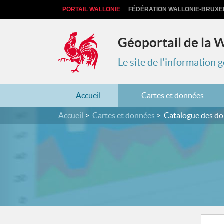
PORTAIL WALLONIE
FÉDÉRATION WALLONIE-BRUXE
Géoportail de la 
Le site de l'information
Accueil
Cartes et données
Accueil
Cartes et données
Catalogue des d