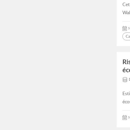
Cet
Wal
M
Ca
Ri
éc
Est
éco
M