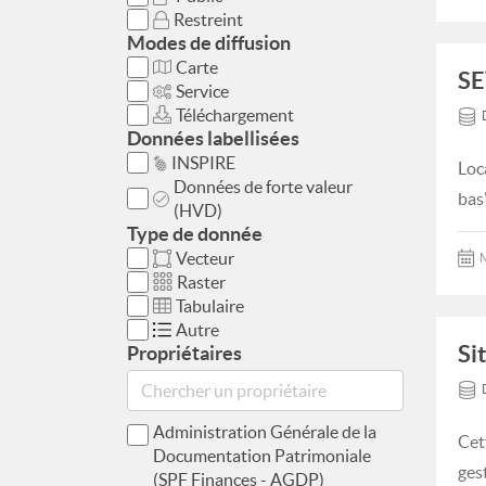
Restreint
Modes de diffusion
Carte
S
Service
Téléchargement
Données labellisées
INSPIRE
Loc
Données de forte valeur
bas
(HVD)
Type de donnée
Vecteur
M
Raster
Tabulaire
Autre
Si
Propriétaires
Administration Générale de la
Cett
Documentation Patrimoniale
gest
(SPF Finances - AGDP)