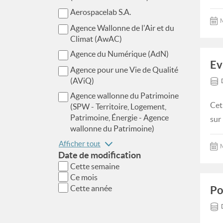
Aerospacelab S.A.
M
Agence Wallonne de l'Air et du
Climat (AwAC)
Agence du Numérique (AdN)
Ev
Agence pour une Vie de Qualité
(AViQ)
Agence wallonne du Patrimoine
Cet
(SPW - Territoire, Logement,
Patrimoine, Énergie - Agence
sur
wallonne du Patrimoine)
Afficher tout
M
Date de modification
Cette semaine
Ce mois
Cette année
Po