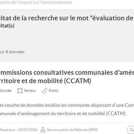
ltat de la recherche sur le mot "évaluation de
ltat(s)
 sur 8 données
mmissions consultatives communales d'am
rritoire et de mobilité (CCATM)
Donnée
Vecteur
Public
te couche de données localise les communes disposant d'une Com
munale d'aménagement du territoire et de mobilité (CCATM).
C
ise à jour:
03/07/2026
Service public de Wallonie (SPW)