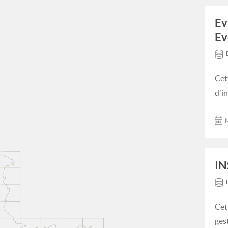
Ev
Ev
Cet
d'i
M
IN
Cet
ges