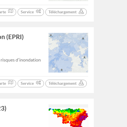
arte
Service
Téléchargement
on (EPRI)
 risques d'inondation
arte
Service
Téléchargement
23)