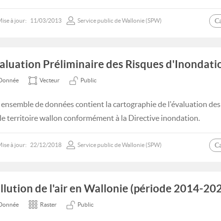
C
ise à jour:
11/03/2013
Service public de Wallonie (SPW)
aluation Préliminaire des Risques d'Inondati
Donnée
Vecteur
Public
 ensemble de données contient la cartographie de l'évaluation des
 le territoire wallon conformément à la Directive inondation.
C
ise à jour:
22/12/2018
Service public de Wallonie (SPW)
llution de l'air en Wallonie (période 2014-20
Donnée
Raster
Public