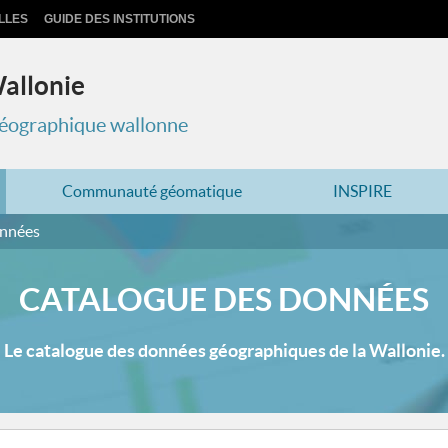
LLES
GUIDE DES INSTITUTIONS
Wallonie
 géographique wallonne
Communauté géomatique
INSPIRE
onnées
CATALOGUE DES DONNÉES
Le catalogue des données géographiques de la Wallonie.