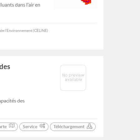
uants dans l'air en
le de l'Environnement (CELINE)
 des
apacités des
arte
Service
Téléchargement