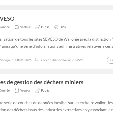
EVESO
Donnée
Vecteur
Public
HVD
alisation de tous les sites SEVESO de Wallonie avec la distinction "
" ainsi qu'une série d'informations administratives relatives à ces s
C
ise à jour:
08/06/2026
Service public de Wallonie (SPW)
tes de gestion des déchets miniers
Donnée
Vecteur
Public
e série de couches de données localise, sur le territoire wallon, les
ion des déchets issus des industries extractives en y associant le ri