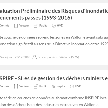
aluation Préliminaire des Risques d'Inondatio
énements passés (1993-2016)
Donnée
Vecteur
Public
HVD
te couche de données reprend les zones en Wallonie ayant subi 
nondation significatif au sens de la Directive Inondation entre 199
ise à jour:
22/12/2018
Service public de Wallonie (SPW)
SPIRE - Sites de gestion des déchets miniers 
Donnée
Vecteur
Public
Inspire
HVD
te série de couches de données au format conforme INSPIRE localise
tion des déchets issus des industries extractives en Wallonie.