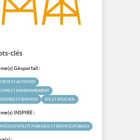
ts-clés
me(s) Géoportail :
CIÉTÉ ET ACTIVITÉS
ATURE ET ENVIRONNEMENT
DUSTRIE ET SERVICES
SOL ET SOUS-SOL
me(s) INSPIRE :
RVICES D'UTILITÉ PUBLIQUE ET SERVICES PUBLICS
re(s) :