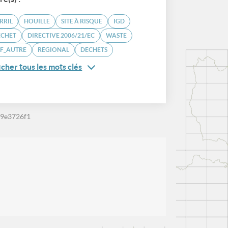
RRIL
HOUILLE
SITE À RISQUE
IGD
ÉCHET
DIRECTIVE 2006/21/EC
WASTE
EF_AUTRE
RÉGIONAL
DÉCHETS
icher tous les mots clés
9e3726f1