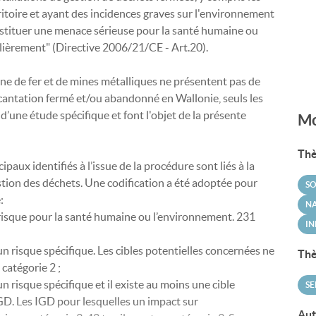
rritoire et ayant des incidences graves sur l'environnement
nstituer une menace sérieuse pour la santé humaine ou
ulièrement" (Directive 2006/21/CE - Art.20).
ine de fer et de mines métalliques ne présentent pas de
cantation fermé et/ou abandonné en Wallonie, seuls les
et d’une étude spécifique et font l'objet de la présente
Mo
Thè
cipaux identifiés à l’issue de la procédure sont liés à la
stion des déchets. Une codification a été adoptée pour
SO
:
N
 risque pour la santé humaine ou l’environnement. 231
IN
n risque spécifique. Les cibles potentielles concernées ne
Thè
 catégorie 2 ;
n risque spécifique et il existe au moins une cible
SE
’IGD. Les IGD pour lesquelles un impact sur
Aut