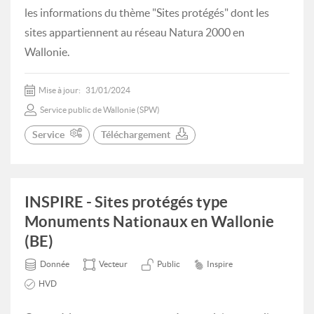
les informations du thème "Sites protégés" dont les
sites appartiennent au réseau Natura 2000 en
Wallonie.
Mise à jour:
31/01/2024
Service public de Wallonie (SPW)
Service
Téléchargement
INSPIRE - Sites protégés type
Monuments Nationaux en Wallonie
(BE)
Donnée
Vecteur
Public
Inspire
HVD