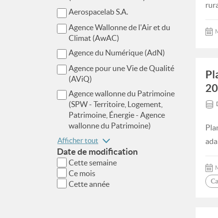
rur
Aerospacelab S.A.
Agence Wallonne de l'Air et du
M
Climat (AwAC)
Agence du Numérique (AdN)
Agence pour une Vie de Qualité
Pl
(AViQ)
20
Agence wallonne du Patrimoine
(SPW - Territoire, Logement,
Patrimoine, Énergie - Agence
wallonne du Patrimoine)
Pla
Afficher tout
ada
Date de modification
Cette semaine
M
Ce mois
Ca
Cette année