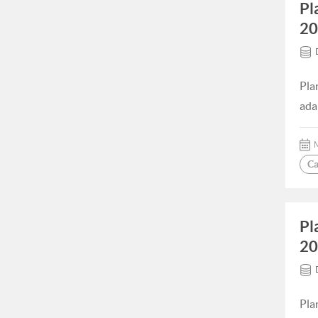
Pl
20
Pla
ada
M
Ca
Pl
20
Pla