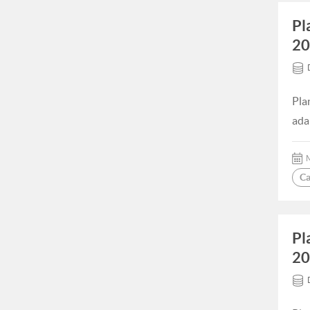
Pl
20
Pla
ada
M
Ca
Pl
20