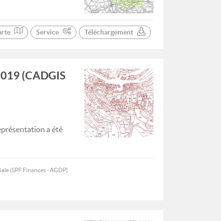
arte
Service
Téléchargement
1/2019 (CADGIS
représentation a été
iale (SPF Finances - AGDP)