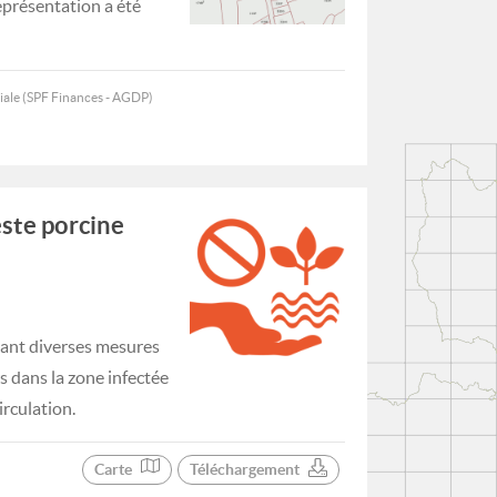
représentation a été
iale (SPF Finances - AGDP)
este porcine
tant diverses mesures
rs dans la zone infectée
irculation.
Carte
Téléchargement