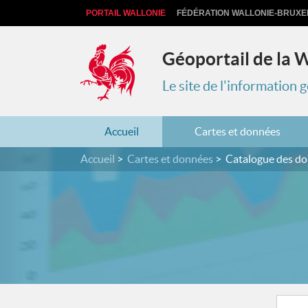
PORTAIL WALLONIE
FÉDÉRATION WALLONIE-BRUXE
Géoportail de la 
Le site de l'information
Accueil
Cartes et données
Accueil
Cartes et données
Catalogue des d