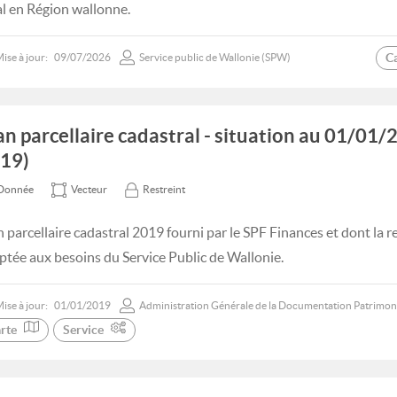
al en Région wallonne.
C
ise à jour:
09/07/2026
Service public de Wallonie (SPW)
an parcellaire cadastral - situation au 01/0
19)
Donnée
Vecteur
Restreint
n parcellaire cadastral 2019 fourni par le SPF Finances et dont la 
ptée aux besoins du Service Public de Wallonie.
ise à jour:
01/01/2019
Administration Générale de la Documentation Patrimon
rte
Service