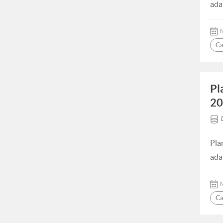
ada
M
Ca
Pl
20
Pla
ada
M
Ca