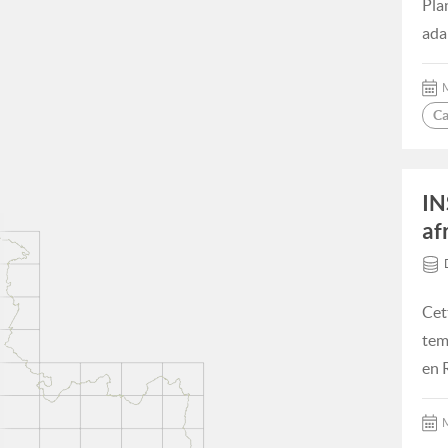
Pla
ada
M
Ca
IN
af
Cet
tem
en R
M