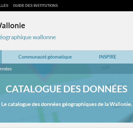
LLES
GUIDE DES INSTITUTIONS
Wallonie
 géographique wallonne
Communauté géomatique
INSPIRE
onnées
CATALOGUE DES DONNÉES
Le catalogue des données géographiques de la Wallonie.