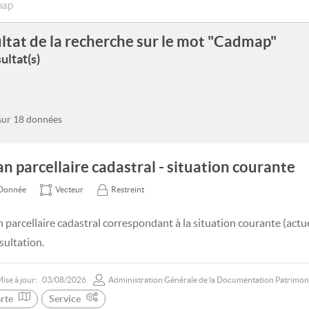
ltat de la recherche sur le mot "Cadmap"
ultat(s)
 sur 18 données
an parcellaire cadastral - situation courante
Donnée
Vecteur
Restreint
n parcellaire cadastral correspondant à la situation courante (actu
sultation.
ise à jour:
03/08/2026
Administration Générale de la Documentation Patrimon
rte
Service