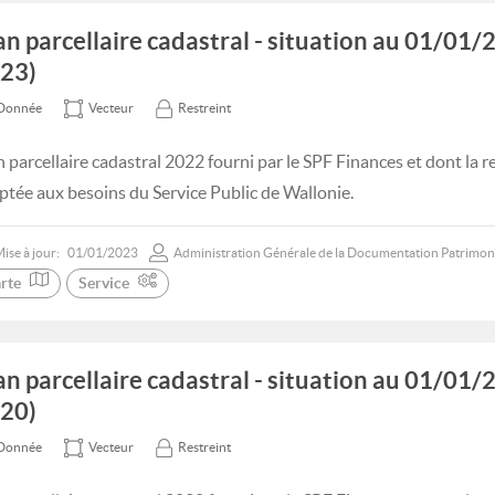
an parcellaire cadastral - situation au 01/0
23)
Donnée
Vecteur
Restreint
n parcellaire cadastral 2022 fourni par le SPF Finances et dont la 
ptée aux besoins du Service Public de Wallonie.
ise à jour:
01/01/2023
Administration Générale de la Documentation Patrimon
rte
Service
an parcellaire cadastral - situation au 01/0
20)
Donnée
Vecteur
Restreint