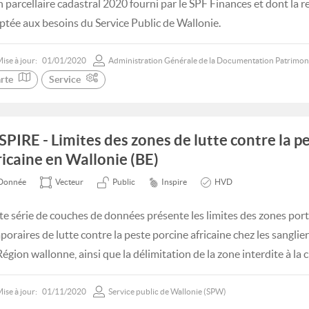
n parcellaire cadastral 2020 fourni par le SPF Finances et dont la 
ptée aux besoins du Service Public de Wallonie.
ise à jour:
01/01/2020
Administration Générale de la Documentation Patrimon
rte
Service
SPIRE - Limites des zones de lutte contre la p
ricaine en Wallonie (BE)
Donnée
Vecteur
Public
Inspire
HVD
te série de couches de données présente les limites des zones por
poraires de lutte contre la peste porcine africaine chez les sanglie
égion wallonne, ainsi que la délimitation de la zone interdite à la c
ise à jour:
01/11/2020
Service public de Wallonie (SPW)