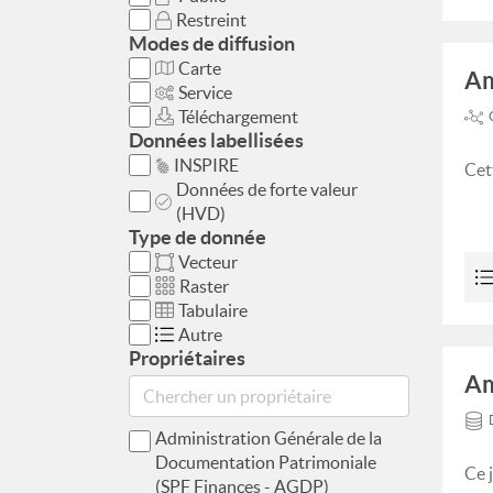
Restreint
Modes de diffusion
Carte
Am
Service
Téléchargement
Données labellisées
INSPIRE
Cet
Données de forte valeur
(HVD)
Type de donnée
Vecteur
Raster
Tabulaire
Autre
Propriétaires
Am
Administration Générale de la
Documentation Patrimoniale
Ce 
(SPF Finances - AGDP)