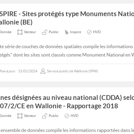
SPIRE - Sites protégés type Monuments Nati
llonie (BE)
Donnée
Vecteur
Public
Inspire
HVD
te série de couches de données spatiales compile les informations
tégés" dont les sites sont classés comme Monument National en W
ise à jour:
31/01/2024
Service public de Wallonie (SPW)
nes désignées au niveau national (CDDA) selo
07/2/CE en Wallonie - Rapportage 2018
Donnée
Vecteur
Public
HVD
 ensemble de données compile les informations rapportées dans le 