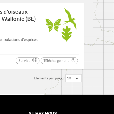
s d'oiseaux
n Wallonie (BE)
 populations d'espèces
Service
Téléchargement
Éléments par page :
10
SUIVEZ-NOUS