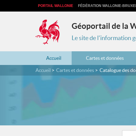
PORTAIL WALLONIE
FÉDÉRATION WALLONIE-BRUXE
Géoportail de la 
Le site de l'information
Accueil
Cartes et données
Accueil
Cartes et données
Catalogue des d