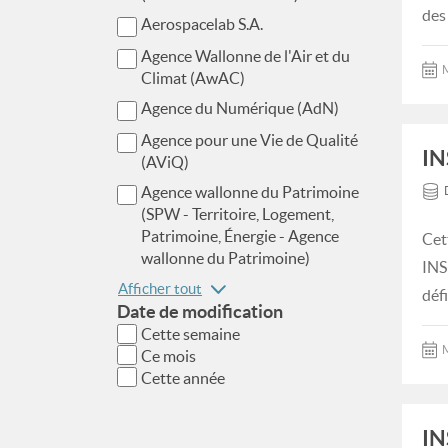
des
Aerospacelab S.A.
Agence Wallonne de l'Air et du
M
Climat (AwAC)
Agence du Numérique (AdN)
Agence pour une Vie de Qualité
IN
(AViQ)
Agence wallonne du Patrimoine
(SPW - Territoire, Logement,
Patrimoine, Énergie - Agence
Cet
wallonne du Patrimoine)
INS
Afficher tout
déf
Date de modification
Cette semaine
M
Ce mois
Cette année
IN