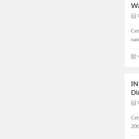
Wa
Cet
nat
M
IN
Di
Cet
200