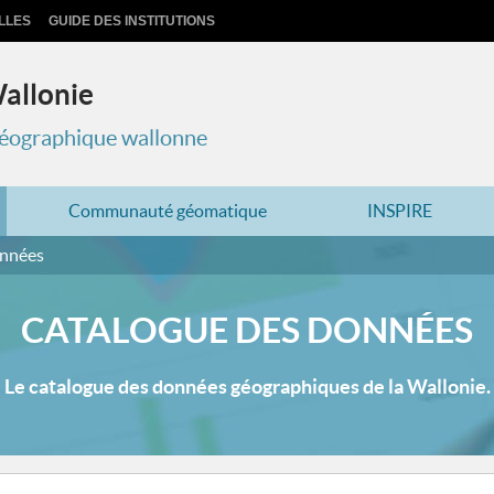
LLES
GUIDE DES INSTITUTIONS
Wallonie
 géographique wallonne
Communauté géomatique
INSPIRE
onnées
CATALOGUE DES DONNÉES
Le catalogue des données géographiques de la Wallonie.