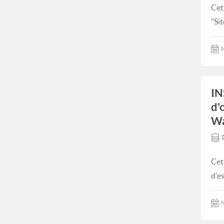
Cet
"Si
M
IN
d'
Wa
Cet
d'e
M