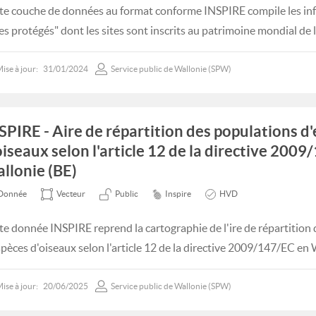
te couche de données au format conforme INSPIRE compile les i
tes protégés" dont les sites sont inscrits au patrimoine mondial d
ise à jour:
31/01/2024
Service public de Wallonie (SPW)
SPIRE - Aire de répartition des populations d
oiseaux selon l'article 12 de la directive 200
llonie (BE)
Donnée
Vecteur
Public
Inspire
HVD
te donnée INSPIRE reprend la cartographie de l'ire de répartition
spèces d'oiseaux selon l'article 12 de la directive 2009/147/EC en 
ise à jour:
20/06/2025
Service public de Wallonie (SPW)