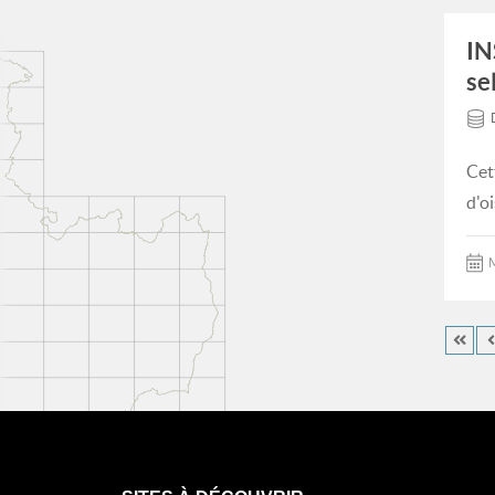
IN
se
Cet
d'o
M