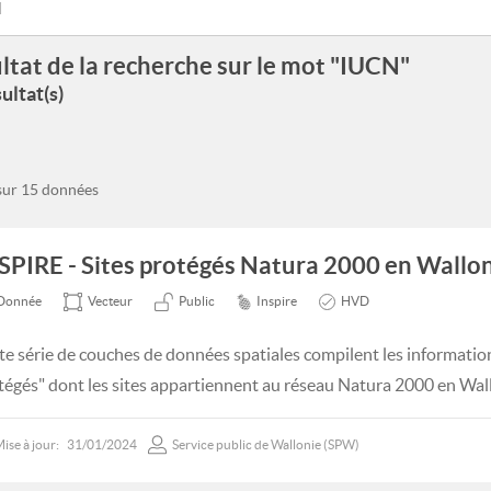
ltat de la recherche sur le mot "IUCN"
ultat(s)
 sur 15 données
SPIRE - Sites protégés Natura 2000 en Wallon
Donnée
Vecteur
Public
Inspire
HVD
te série de couches de données spatiales compilent les informatio
tégés" dont les sites appartiennent au réseau Natura 2000 en Wal
ise à jour:
31/01/2024
Service public de Wallonie (SPW)