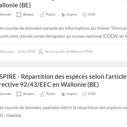
llonie (BE)
Donnée
Vecteur
Public
Inspire
HVD
te couche de données compile les informations du thème "Sites pro
urels sont classés zones désignées au niveau national (CDDA) en 
ise à jour:
31/01/2024
Service public de Wallonie (SPW)
SPIRE - Répartition des espèces selon l'article
rective 92/43/EEC en Wallonie (BE)
Donnée
Vecteur
Public
Inspire
HVD
te couche de données spatiales décrit la répartition des espèces se
0 - Habitat.