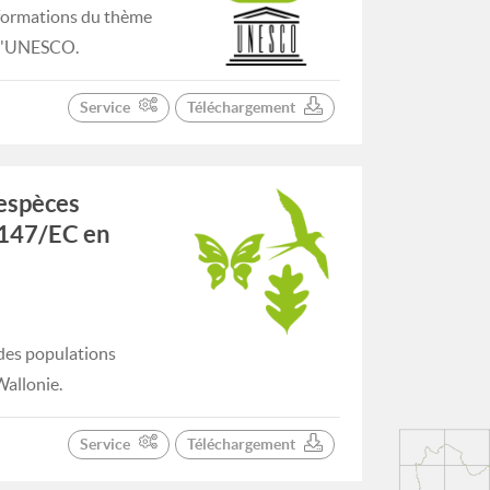
nformations du thème
e l'UNESCO.
Service
Téléchargement
'espèces
9/147/EC en
 des populations
Wallonie.
Service
Téléchargement