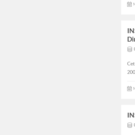
M
IN
Di
Cet
200
M
IN