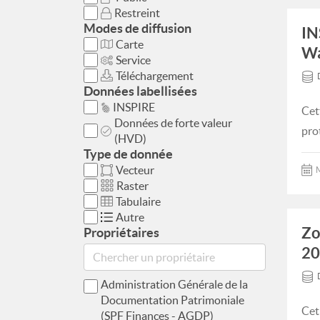
Restreint
Modes de diffusion
IN
Carte
Wa
Service
Téléchargement
Données labellisées
INSPIRE
Cet
Données de forte valeur
pro
(HVD)
Type de donnée
Vecteur
M
Raster
Tabulaire
Autre
Zo
Propriétaires
20
Administration Générale de la
Documentation Patrimoniale
Cet
(SPF Finances - AGDP)