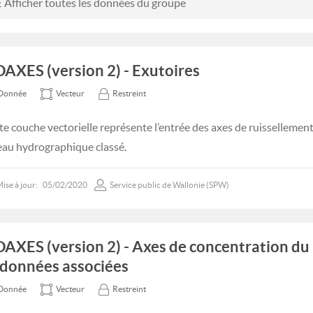
Afficher toutes les données du groupe
DAXES (version 2) - Exutoires
Donnée
Vecteur
Restreint
te couche vectorielle représente l’entrée des axes de ruissellemen
eau hydrographique classé.
ise à jour:
05/02/2020
Service public de Wallonie (SPW)
DAXES (version 2) - Axes de concentration du
 données associées
Donnée
Vecteur
Restreint