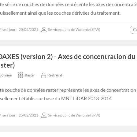
te série de couches de données représente les axes de concentrati
ruissellement ainsi que les couches dérivées du traitement.
C
ise à jour:
25/02/2021
Service public de Wallonie (SPW)
DAXES (version 2) - Axes de concentration du
aster)
Donnée
Raster
Restreint
te couche de données raster représente les axes de concentration
ssellement établis sur base du MNT LiDAR 2013-2014.
ise à jour:
25/02/2021
Service public de Wallonie (SPW)