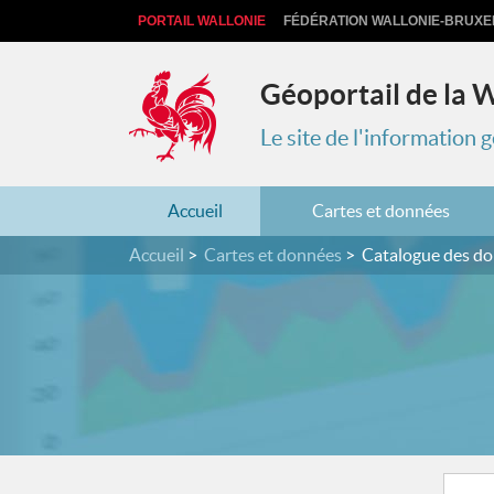
PORTAIL WALLONIE
FÉDÉRATION WALLONIE-BRUXE
Géoportail de la 
Le site de l'information
Accueil
Cartes et données
Accueil
Cartes et données
Catalogue des d