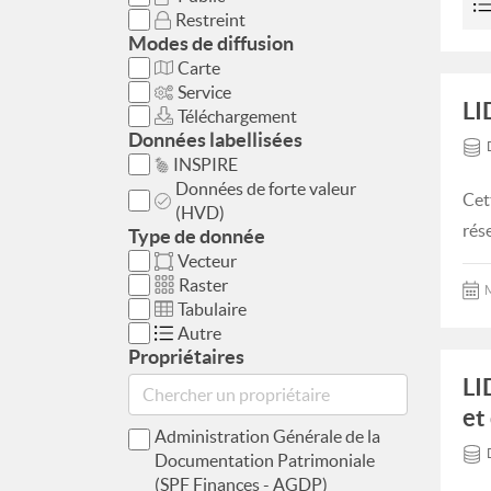
Restreint
Modes de diffusion
Carte
Service
LI
Téléchargement
Données labellisées
INSPIRE
Données de forte valeur
Cet
(HVD)
rés
Type de donnée
Vecteur
Raster
M
Tabulaire
Autre
Propriétaires
LI
et
Administration Générale de la
Documentation Patrimoniale
(SPF Finances - AGDP)