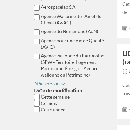
Cet
Aerospacelab S.A.
de 
Agence Wallonne de l'Air et du
Climat (AwAC)
M
Agence du Numérique (AdN)
Agence pour une Vie de Qualité
(AViQ)
LI
Agence wallonne du Patrimoine
(r
(SPW - Territoire, Logement,
Patrimoine, Énergie - Agence
wallonne du Patrimoine)
Afficher tout
Cet
Date de modification
rui
Cette semaine
Ce mois
Cette année
M