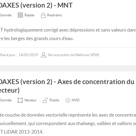
DAXES (version 2) - MNT
Donnée
Raster
Restreint
 hydrologiquement corrigé avec dépressions et sans valeurs dans 
re les berges des grands cours d’eau.
ise à jour:
14/05/2019
Service public de Wallonie (SPW)
DAXES (version 2) - Axes de concentration du
ecteur)
Donnée
Vecteur
Public
HVD
te couche de données vectorielle représente les axes de concentra
ruissellement, qui correspondent aux thalwegs, vallées et vallons se
 LiDAR 2013-2014.