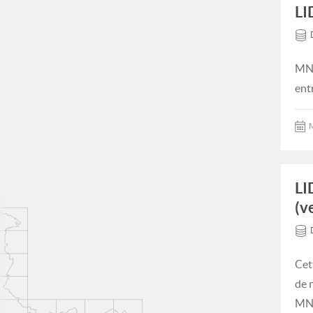
LI
MNT
ent
M
LI
(v
Cet
de 
MNT