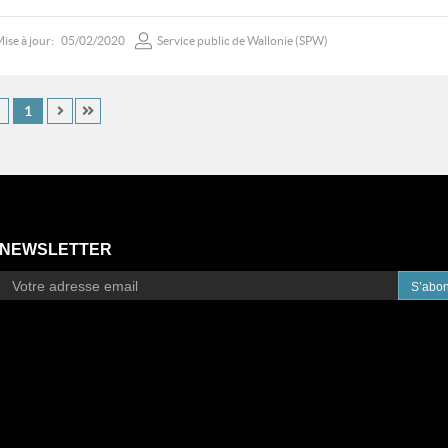
ise à jour:
05/02/2020
Service public de Wallonie (SPW)
1
NEWSLETTER
S’abo