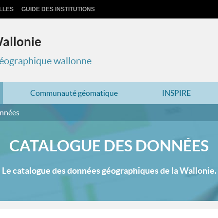
LLES
GUIDE DES INSTITUTIONS
Wallonie
 géographique wallonne
Communauté géomatique
INSPIRE
onnées
CATALOGUE DES DONNÉES
Le catalogue des données géographiques de la Wallonie.