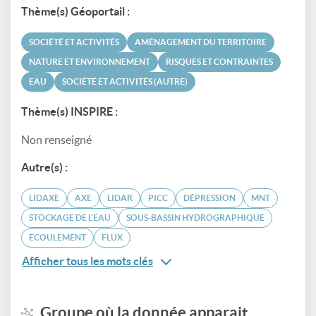
Thème(s) Géoportail :
SOCIÉTÉ ET ACTIVITÉS
AMÉNAGEMENT DU TERRITOIRE
NATURE ET ENVIRONNEMENT
RISQUES ET CONTRAINTES
EAU
SOCIÉTÉ ET ACTIVITÉS (AUTRE)
Thème(s) INSPIRE :
Non renseigné
Autre(s) :
LIDAXE
AXE
LIDAR
PICC
DÉPRESSION
MNT
STOCKAGE DE L'EAU
SOUS-BASSIN HYDROGRAPHIQUE
ÉCOULEMENT
FLUX
Afficher tous les mots clés
Groupe où la donnée apparait