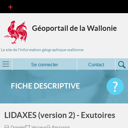
Géoportail de la Wallonie
Le site de l'information géographique wallonne
Se connecter
Contact
FICHE DESCRIPTIVE
LIDAXES (version 2) - Exutoires
Donnée
Vecteur
Restreint