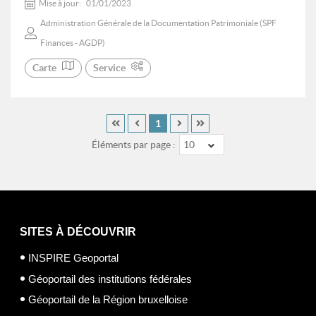
Mise à jour:
01/01/2023
Administration Générale de la Documentation Patrimoniale (SPF
Finances - AGDP)
Carte
Service
1
Éléments par page :
10
SITES À DÉCOUVRIR
INSPIRE Geoportal
Géoportail des institutions fédérales
Géoportail de la Région bruxelloise