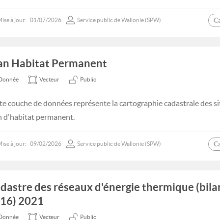
C
ise à jour:
01/07/2026
Service public de Wallonie (SPW)
an Habitat Permanent
Donnée
Vecteur
Public
te couche de données représente la cartographie cadastrale des si
n d'habitat permanent.
C
ise à jour:
09/02/2026
Service public de Wallonie (SPW)
dastre des réseaux d'énergie thermique (bila
16) 2021
Donnée
Vecteur
Public