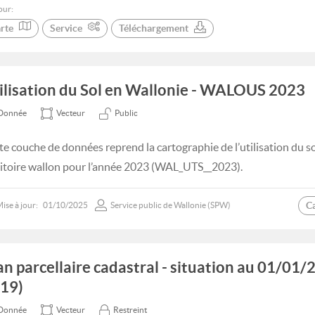
our:
rte
Service
Téléchargement
ilisation du Sol en Wallonie - WALOUS 2023
Donnée
Vecteur
Public
te couche de données reprend la cartographie de l’utilisation du s
ritoire wallon pour l’année 2023 (WAL_UTS__2023).
C
ise à jour:
01/10/2025
Service public de Wallonie (SPW)
an parcellaire cadastral - situation au 01/0
19)
Donnée
Vecteur
Restreint