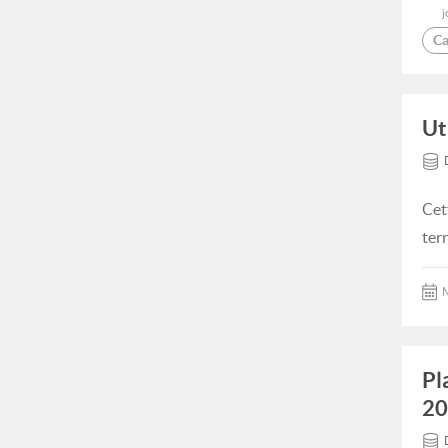
j
Ca
Ut
Cet
ter
M
Pl
20