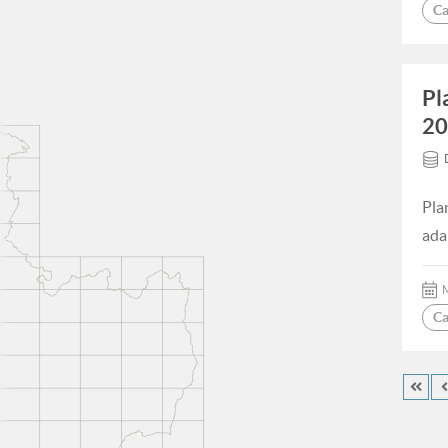
Ca
Pl
20
Pla
ada
M
Ca