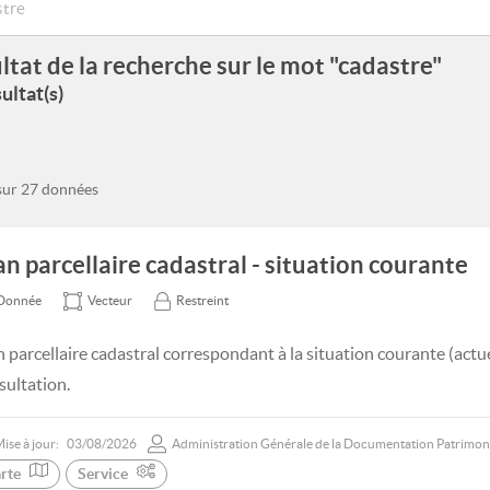
ltat de la recherche sur le mot "cadastre"
ultat(s)
 sur 27 données
an parcellaire cadastral - situation courante
Donnée
Vecteur
Restreint
n parcellaire cadastral correspondant à la situation courante (actu
sultation.
ise à jour:
03/08/2026
Administration Générale de la Documentation Patrimon
rte
Service