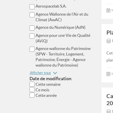
Aerospacelab S.A.
M
Agence Wallonne de l'Air et du
Climat (AwAC)
Agence du Numérique (AdN)
Pl
Agence pour une Vie de Qualité
(AViQ)
Agence wallonne du Patrimoine
Cet
(SPW - Territoire, Logement,
Patrimoine, Énergie - Agence
pla
wallonne du Patrimoine)
Afficher tout
M
Date de modification
Cette semaine
Ce mois
Ca
Cette année
20