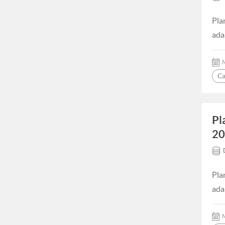
Pla
ada
M
Ca
Pl
20
Pla
ada
M