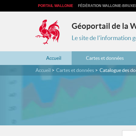
PORTAIL WALLONIE
FÉDÉRATION WALLONIE-BRUXE
Géoportail de la 
Le site de l'information
Accueil
Cartes et données
Accueil
Cartes et données
Catalogue des d