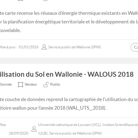
te carte recense les réseaux d’énergie thermique existants en Wallo
r la planification énergétique territoriale et le développement de l
ouvelable.
C
ise à jour:
01/01/2026
Service public de Wallonie (SPW)
ilisation du Sol en Wallonie - WALOUS 2018
Donnée
Vecteur
Public
te couche de données reprend la cartographie de l’utilisation du s
ritoire wallon pour l’année 2018 (WAL_UTS__2018).
Mise
Université catholique de Louvain (UCL), Institut Scientifique de
28/09/2020
(ULB), Service public de Wallonie (SPW)