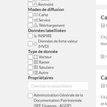
Restreint
Modes de diffusion
Carte
Ca
Service
Téléchargement
Données labellisées
INSPIRE
Ce 
Données de forte valeur
leur
(HVD)
Type de donnée
Vecteur
M
Raster
Tabulaire
Autre
Ca
Propriétaires
Administration Générale de la
Ce 
Documentation Patrimoniale
et 
(SPF Finances - AGDP)