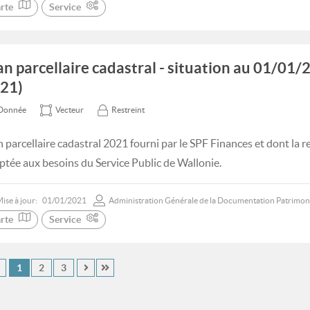
rte
Service
an parcellaire cadastral - situation au 01/0
21)
Donnée
Vecteur
Restreint
n parcellaire cadastral 2021 fourni par le SPF Finances et dont la 
ptée aux besoins du Service Public de Wallonie.
ise à jour:
01/01/2021
Administration Générale de la Documentation Patrimon
rte
Service
1
2
3