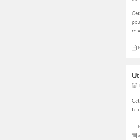
Cet
pou
ren
M
Ut
Cet
ter
à