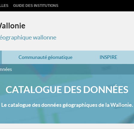
LLES
GUIDE DES INSTITUTIONS
Wallonie
 géographique wallonne
Communauté géomatique
INSPIRE
onnées
CATALOGUE DES DONNÉES
Le catalogue des données géographiques de la Wallonie.