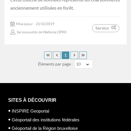
anciennement utilisées en forêt.
Mise à jour:
23/10/2019
Service
Service public de Wallonie (SPW)
1
Éléments par page :
10
SITES À DÉCOUVRIR
INSPIRE Geoportal
Géoportail des institutions fédérales
Géoportail de la Région bruxelloise