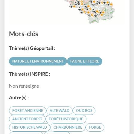
Mots-clés
Thème(s) Géoportail :
NATURE ET ENVIRONNEMENT
FAUNE ET FLORE
Thème(s) INSPIRE :
Non renseigné
Autre(s) :
FORÊT ANCIENNE
ALTE WÄLD
OUD BOS
ANCIENT FOREST
FORÊT HISTORIQUE
HISTORISCHE WÄLD
CHARBONNIÈRE
FORGE