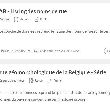
AR - Listing des noms de rue
Donnée
Vecteur
Public
te couche de données reprend le listing des noms de rue sur le terr
C
ise à jour:
06/08/2026
Service public de Wallonie (SPW)
rte géomorphologique de la Belgique - Série
Groupe de données
Raster
Public
 ensemble de données reprend les planchettes de la carte géomorp
 formes du paysage suivant une terminologie propre.