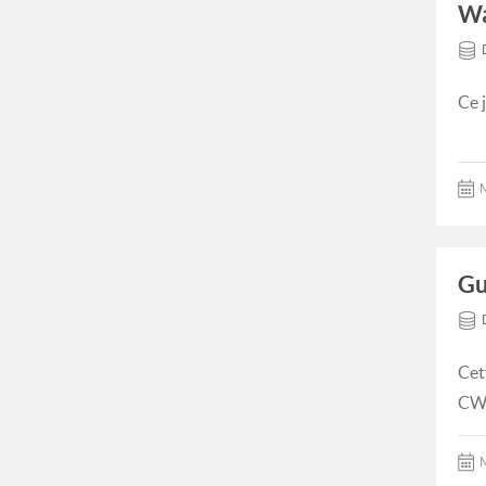
Wa
Ce 
M
Gu
Cet
CWA
M