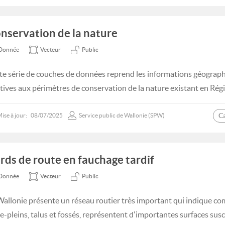
nservation de la nature
Donnée
Vecteur
Public
te série de couches de données reprend les informations géogra
atives aux périmètres de conservation de la nature existant en Rég
C
ise à jour:
08/07/2025
Service public de Wallonie (SPW)
rds de route en fauchage tardif
Donnée
Vecteur
Public
Wallonie présente un réseau routier très important qui indique co
re-pleins, talus et fossés, représentent d'importantes surfaces susce