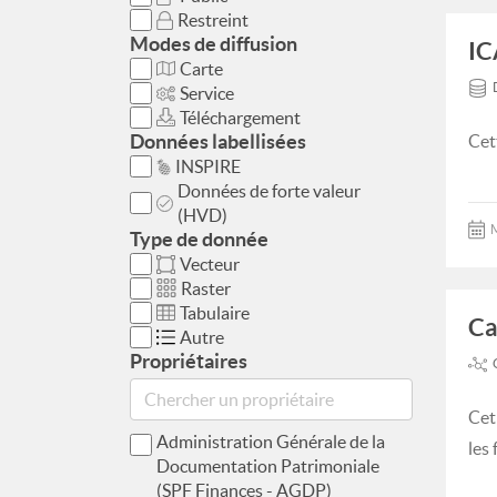
Restreint
Modes de diffusion
IC
Carte
Service
Téléchargement
Données labellisées
Cet
INSPIRE
Données de forte valeur
(HVD)
M
Type de donnée
Vecteur
Raster
Tabulaire
Ca
Autre
Propriétaires
Cet
Administration Générale de la
les
Documentation Patrimoniale
(SPF Finances - AGDP)