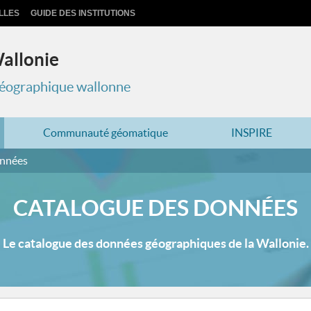
LLES
GUIDE DES INSTITUTIONS
Wallonie
 géographique wallonne
Communauté géomatique
INSPIRE
onnées
CATALOGUE DES DONNÉES
Le catalogue des données géographiques de la Wallonie.