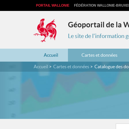
PORTAIL WALLONIE
FÉDÉRATION WALLONIE-BRUXE
Géoportail de la 
Le site de l'information
Accueil
Cartes et données
Accueil
Cartes et données
Catalogue des d