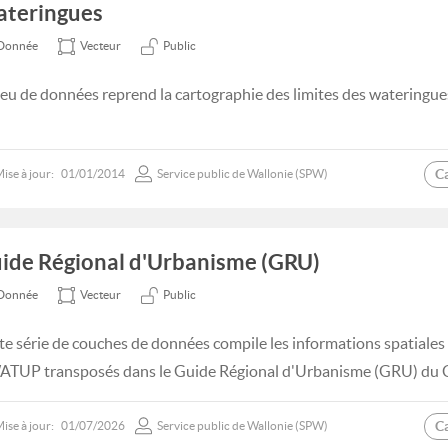
teringues
Donnée
Vecteur
Public
jeu de données reprend la cartographie des limites des wateringue
C
ise à jour:
01/01/2014
Service public de Wallonie (SPW)
ide Régional d'Urbanisme (GRU)
Donnée
Vecteur
Public
te série de couches de données compile les informations spatiale
TUP transposés dans le Guide Régional d'Urbanisme (GRU) du 
C
ise à jour:
01/07/2026
Service public de Wallonie (SPW)