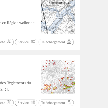
s en Région wallonne.
arte
Service
Téléchargement
s des Règlements du
CoDT.
arte
Service
Téléchargement