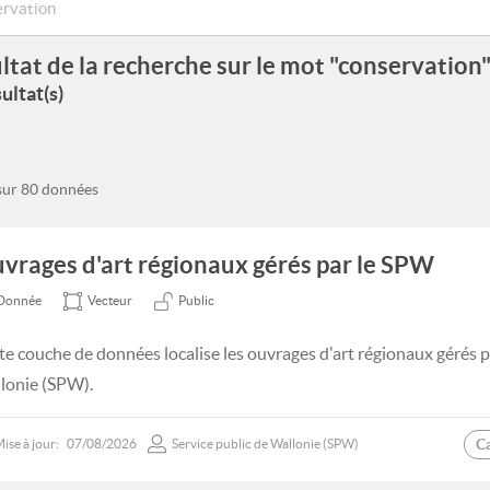
ltat de la recherche sur le mot "conservation
ultat(s)
 sur 80 données
vrages d'art régionaux gérés par le SPW
Donnée
Vecteur
Public
te couche de données localise les ouvrages d'art régionaux gérés pa
lonie (SPW).
C
ise à jour:
07/08/2026
Service public de Wallonie (SPW)