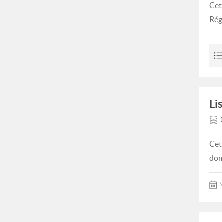
Cet
Rég
Li
Cet
dom
M