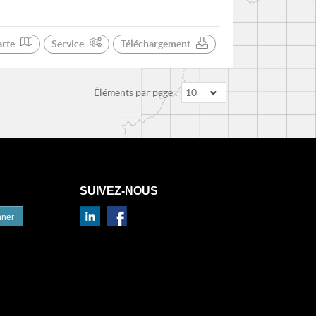
arte
Service
Téléchargement
Éléments par page :
10
SUIVEZ-NOUS
nner