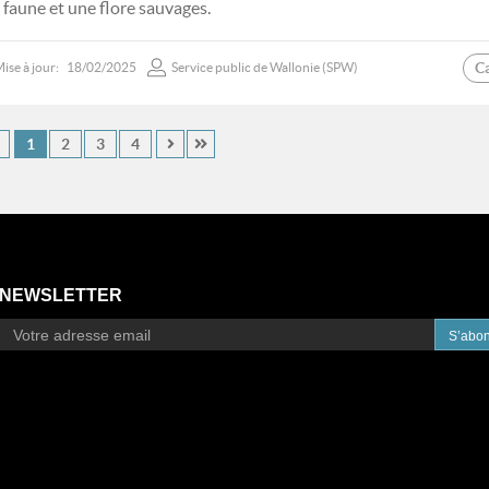
 faune et une flore sauvages.
C
ise à jour:
18/02/2025
Service public de Wallonie (SPW)
1
2
3
4
NEWSLETTER
S’abo