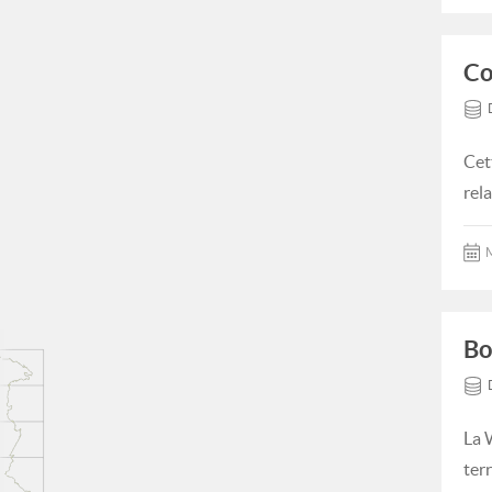
Co
Cet
rel
M
Bo
La 
ter