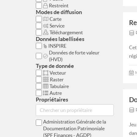
Restreint
Modes de diffusion
Carte
Re
Service
Téléchargement
Données labellisées
INSPIRE
Cet
Données de forte valeur
rég
(HVD)
Type de donnée
Vecteur
M
Raster
Tabulaire
Autre
Do
Propriétaires
Administration Générale de la
Jeu
Documentation Patrimoniale
dan
(SPF Finances - AGDP)