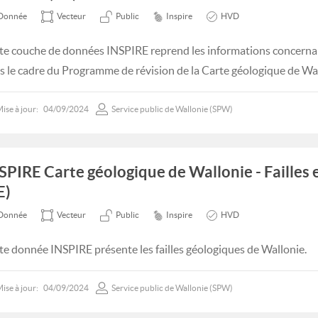
Donnée
Vecteur
Public
Inspire
HVD
te couche de données INSPIRE reprend les informations concernan
s le cadre du Programme de révision de la Carte géologique de Wal
ise à jour:
04/09/2024
Service public de Wallonie (SPW)
SPIRE Carte géologique de Wallonie - Failles
E)
Donnée
Vecteur
Public
Inspire
HVD
te donnée INSPIRE présente les failles géologiques de Wallonie.
ise à jour:
04/09/2024
Service public de Wallonie (SPW)