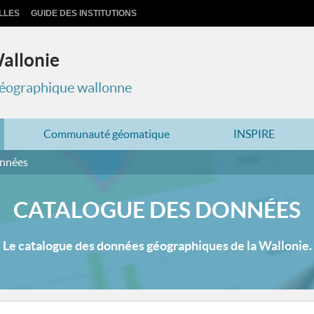
LLES
GUIDE DES INSTITUTIONS
Wallonie
 géographique wallonne
Communauté géomatique
INSPIRE
onnées
CATALOGUE DES DONNÉES
Le catalogue des données géographiques de la Wallonie.