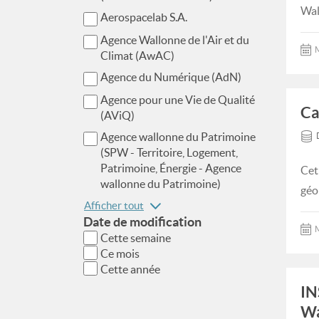
Wal
Aerospacelab S.A.
Agence Wallonne de l'Air et du
M
Climat (AwAC)
Agence du Numérique (AdN)
Agence pour une Vie de Qualité
Ca
(AViQ)
Agence wallonne du Patrimoine
(SPW - Territoire, Logement,
Patrimoine, Énergie - Agence
Cet
wallonne du Patrimoine)
géo
Afficher tout
Date de modification
M
Cette semaine
Ce mois
Cette année
IN
Wa