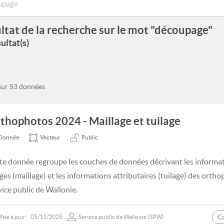
ltat de la recherche sur le mot "découpage"
ultat(s)
 sur 53 données
thophotos 2024 - Maillage et tuilage
Donnée
Vecteur
Public
te donnée regroupe les couches de données décrivant les informati
ges (maillage) et les informations attributaires (tuilage) des ort
vice public de Wallonie.
C
ise à jour:
05/11/2025
Service public de Wallonie (SPW)