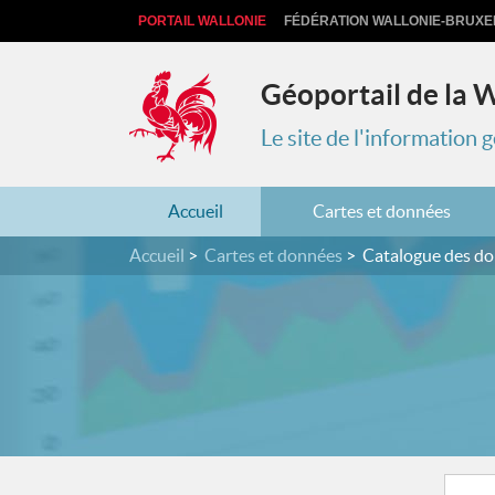
PORTAIL WALLONIE
FÉDÉRATION WALLONIE-BRUXE
Géoportail de la 
Le site de l'information
Accueil
Cartes et données
Accueil
Cartes et données
Catalogue des d