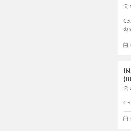
Cet
dan
M
IN
(B
Cet
M