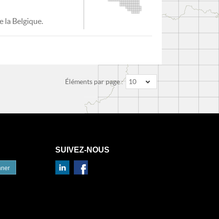
 la Belgique.
Éléments par page :
10
SUIVEZ-NOUS
nner