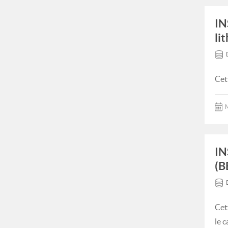
IN
li
Cet
M
IN
(B
Cet
le 