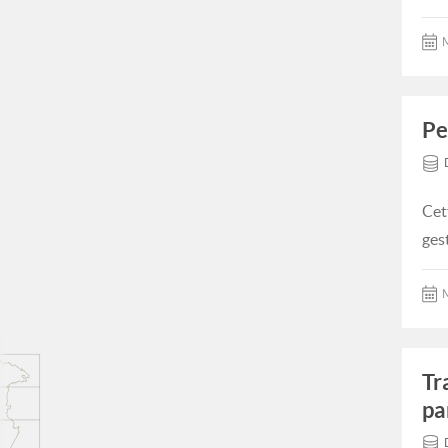
M
Pe
Cet
ges
M
Tr
pa