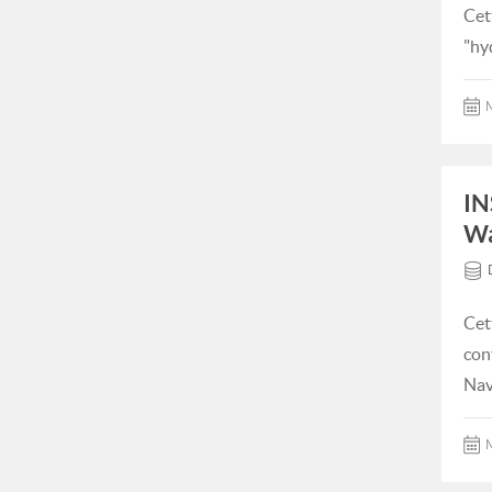
Cet
"hy
M
IN
Wa
Cet
con
Nav
M