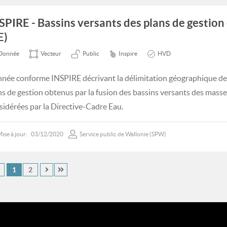
SPIRE - Bassins versants des plans de gestion
E)
Donnée
Vecteur
Public
Inspire
HVD
née conforme INSPIRE décrivant la délimitation géographique des
ns de gestion obtenus par la fusion des bassins versants des masse
sidérées par la Directive-Cadre Eau.
ise à jour:
03/12/2020
Service public de Wallonie (SPW)
1
2