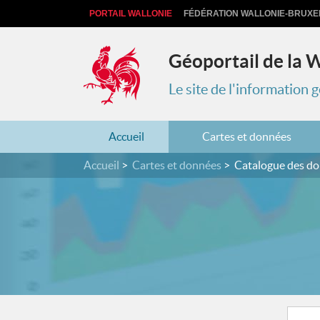
PORTAIL WALLONIE
FÉDÉRATION WALLONIE-BRUXE
Géoportail de la 
Le site de l'information
Accueil
Cartes et données
Accueil
Cartes et données
Catalogue des d