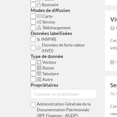
Restreint
Modes de diffusion
Carte
Vi
Service
Téléchargement
Données labellisées
INSPIRE
Cet
Données de forte valeur
inf
(HVD)
Type de donnée
Vecteur
M
Raster
Tabulaire
Autre
Se
Propriétaires
Administration Générale de la
Cet
Documentation Patrimoniale
rep
(SPF Finances - AGDP)