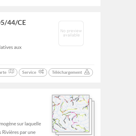
005/44/CE
latives aux
arte
Service
Téléchargement
omogène sur laquelle
 Rivières par une