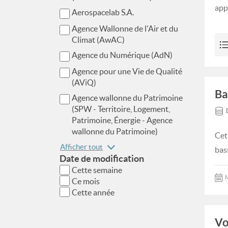
app
Aerospacelab S.A.
Agence Wallonne de l'Air et du
Climat (AwAC)
Agence du Numérique (AdN)
Agence pour une Vie de Qualité
(AViQ)
Ba
Agence wallonne du Patrimoine
(SPW - Territoire, Logement,
Patrimoine, Énergie - Agence
wallonne du Patrimoine)
Cet
Afficher tout
bas
Date de modification
Cette semaine
M
Ce mois
Cette année
Vo