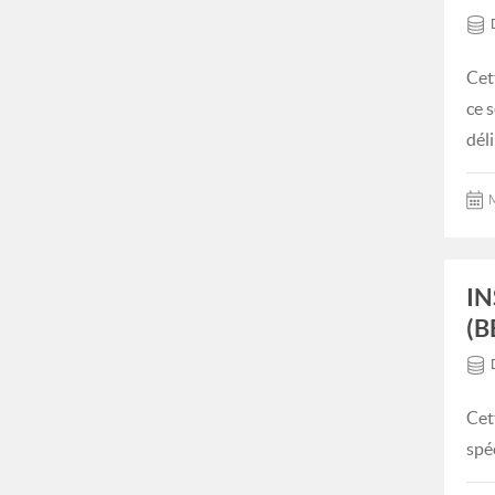
Cet
ce 
dél
M
IN
(B
Cet
spé