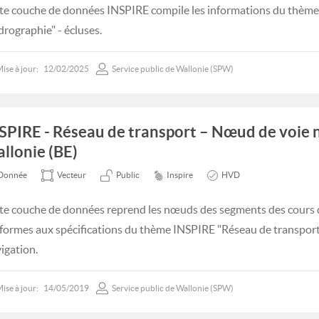
te couche de données INSPIRE compile les informations du thèm
drographie" - écluses.
ise à jour:
12/02/2025
Service public de Wallonie (SPW)
SPIRE - Réseau de transport – Nœud de voie 
llonie (BE)
Donnée
Vecteur
Public
Inspire
HVD
te couche de données reprend les nœuds des segments des cours 
formes aux spécifications du thème INSPIRE "Réseau de transpor
igation.
ise à jour:
14/05/2019
Service public de Wallonie (SPW)