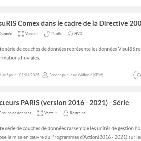
suRIS Comex dans le cadre de la Directive 2
Donnée
Vecteur
Public
HVD
te série de couches de données représente les données VisuRIS re
ormations fluviales.
C
ise à jour:
01/01/2025
Service public de Wallonie (SPW)
cteurs PARIS (version 2016 - 2021) - Série
Groupe de données
Vecteur
Restreint
te série de couches de données rassemble les unités de gestion h
ose la mise en œuvre du Programmes d’Action(2016 - 2021) sur les