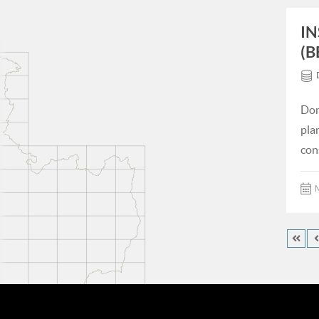
IN
(B
Don
pla
con
M