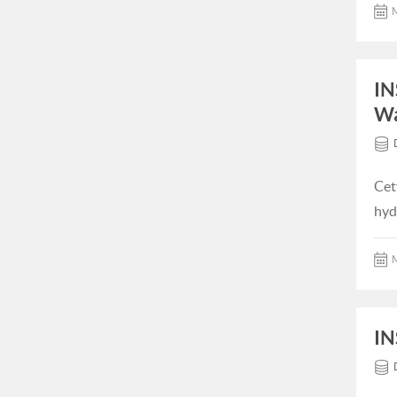
M
IN
Wa
Cet
hyd
M
IN