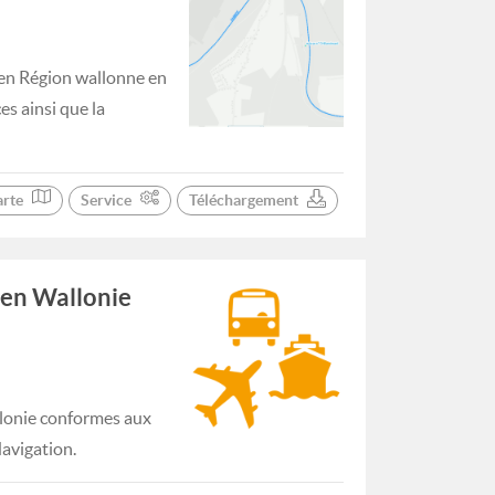
 en Région wallonne en
es ainsi que la
arte
Service
Téléchargement
 en Wallonie
llonie conformes aux
avigation.