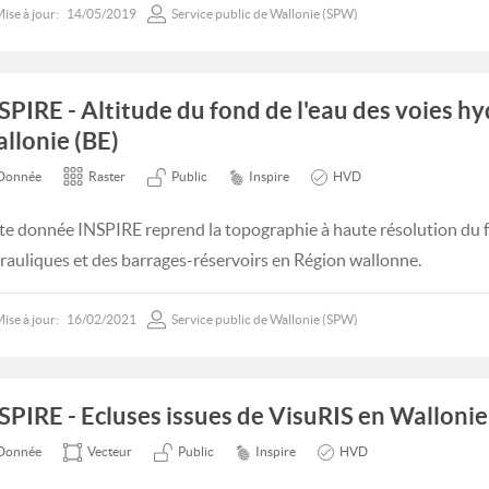
ise à jour:
14/05/2019
Service public de Wallonie (SPW)
SPIRE - Altitude du fond de l'eau des voies h
llonie (BE)
Donnée
Raster
Public
Inspire
HVD
te donnée INSPIRE reprend la topographie à haute résolution du 
rauliques et des barrages-réservoirs en Région wallonne.
ise à jour:
16/02/2021
Service public de Wallonie (SPW)
SPIRE - Ecluses issues de VisuRIS en Wallonie
Donnée
Vecteur
Public
Inspire
HVD