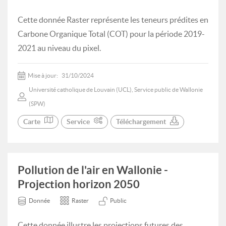
Cette donnée Raster représente les teneurs prédites en
Carbone Organique Total (COT) pour la période 2019-
2021 au niveau du pixel.
Mise à jour:
31/10/2024
Université catholique de Louvain (UCL), Service public de Wallonie
(SPW)
Carte
Service
Téléchargement
Pollution de l'air en Wallonie -
Projection horizon 2050
Donnée
Raster
Public
Cette donnée illustre les projections futures des