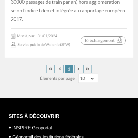
30000 passages de train par an) hors agglomération
selon l’indice Lden et intégrée au rapportage européen
2017.
Mise à jour:
31/01/2024
Téléchargement
Service public de Wallonie (SPW)
1
Éléments par page :
10
SITES À DÉCOUVRIR
INSPIRE Geoportal
Géoportail des institutions fédérales