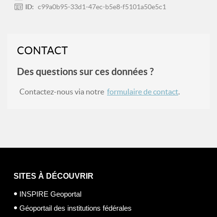
ID:
c99a0b95-33d1-47ec-b5e8-f5101a50e5c1
CONTACT
Des questions sur ces données ?
Contactez-nous via notre
formulaire de contact
.
SITES À DÉCOUVRIR
INSPIRE Geoportal
Géoportail des institutions fédérales