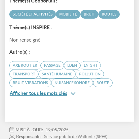
Thème(s) Géoportail :
SOCIÉTÉ ET ACTIVITÉS
MOBILITÉ
BRUIT
ROUTES
Thème(s) INSPIRE :
Non renseigné
Autre(s) :
AXE ROUTIER
PASSAGE
LDEN
LNIGHT
TRANSPORT
SANTÉ HUMAINE
POLLUTION
BRUIT, VIBRATIONS
NUISANCE SONORE
ROUTE
Afficher tous les mots clés
MISE À JOUR:
19/05/2025
Responsable:
Service public de Wallonie (SPW)