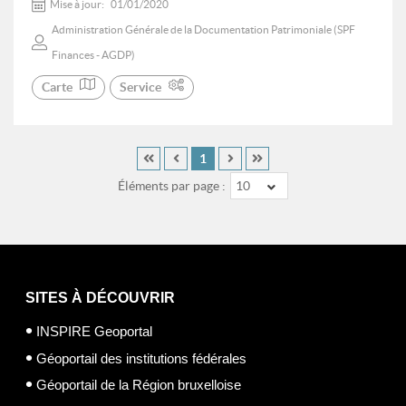
Mise à jour:
01/01/2020
Administration Générale de la Documentation Patrimoniale (SPF
Finances - AGDP)
Carte
Service
1
Éléments par page :
10
SITES À DÉCOUVRIR
INSPIRE Geoportal
Géoportail des institutions fédérales
Géoportail de la Région bruxelloise