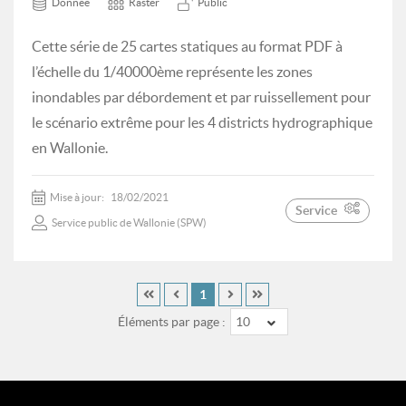
Donnée
Raster
Public
Cette série de 25 cartes statiques au format PDF à
l’échelle du 1/40000ème représente les zones
inondables par débordement et par ruissellement pour
le scénario extrême pour les 4 districts hydrographique
en Wallonie.
Mise à jour:
18/02/2021
Service
Service public de Wallonie (SPW)
1
Éléments par page :
10