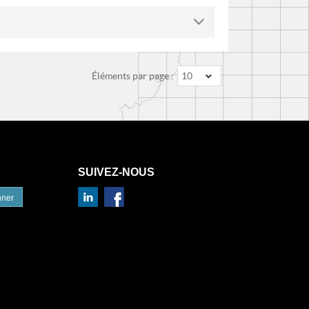
Éléments par page :
10
SUIVEZ-NOUS
nner