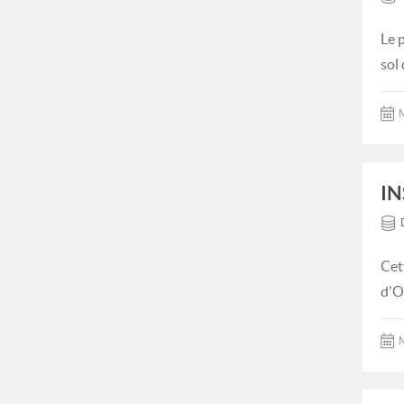
Le 
sol
M
IN
Cet
d'O
M