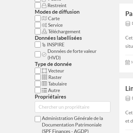
Restreint
Modes de diffusion
Pa
Carte
Service
Téléchargement
Données labellisées
Cet
INSPIRE
situ
Données de forte valeur
(HVD)
M
Type de donnée
Vecteur
Raster
Tabulaire
Li
Autre
Propriétaires
Cet
Administration Générale de la
et d
Documentation Patrimoniale
(SPF Finances - AGDP)