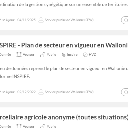
rdination de la gestion cynégétique sur un ensemble de territoires
C
ise à jour:
04/11/2025
Service public de Wallonie (SPW)
SPIRE - Plan de secteur en vigueur en Walloni
Donnée
Vecteur
Public
Inspire
HVD
jeu de données reprend le plan de secteur en vigueur en Wallonie 
forme INSPIRE.
C
ise à jour:
02/12/2022
Service public de Wallonie (SPW)
rcellaire agricole anonyme (toutes situations)
Donnée
Vecteur
Public