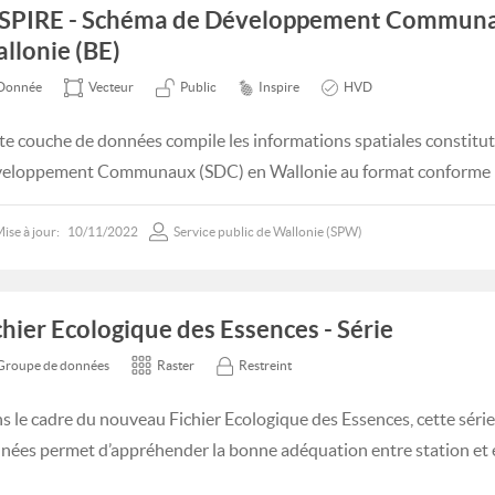
SPIRE - Schéma de Développement Communal
llonie (BE)
Donnée
Vecteur
Public
Inspire
HVD
te couche de données compile les informations spatiales constitu
eloppement Communaux (SDC) en Wallonie au format conforme 
ise à jour:
10/11/2022
Service public de Wallonie (SPW)
chier Ecologique des Essences - Série
Groupe de données
Raster
Restreint
s le cadre du nouveau Fichier Ecologique des Essences, cette séri
nées permet d’appréhender la bonne adéquation entre station et e