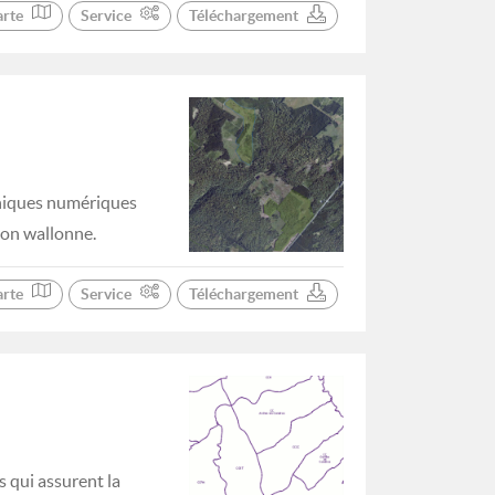
arte
Service
Téléchargement
phiques numériques
ion wallonne.
arte
Service
Téléchargement
 qui assurent la