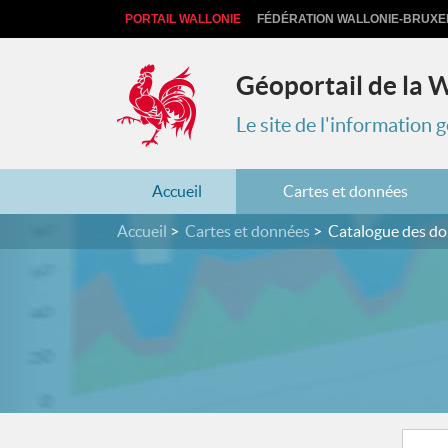
PORTAIL WALLONIE
FÉDÉRATION WALLONIE-BRUXE
Géoportail de la 
Le site de l'information
Accueil
Cartes et données
Accueil
Cartes et données
Catalogue des d