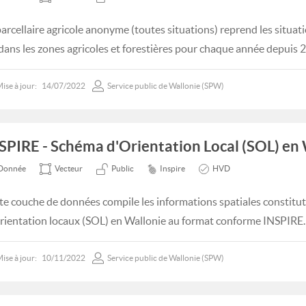
parcellaire agricole anonyme (toutes situations) reprend les situatio
 dans les zones agricoles et forestières pour chaque année depuis 
ise à jour:
14/07/2022
Service public de Wallonie (SPW)
SPIRE - Schéma d'Orientation Local (SOL) en 
Donnée
Vecteur
Public
Inspire
HVD
te couche de données compile les informations spatiales constitu
rientation locaux (SOL) en Wallonie au format conforme INSPIRE.
ise à jour:
10/11/2022
Service public de Wallonie (SPW)