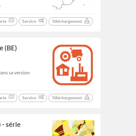
.
arte
Service
Téléchargement
e (BE)
dans sa version
arte
Service
Téléchargement
 - série