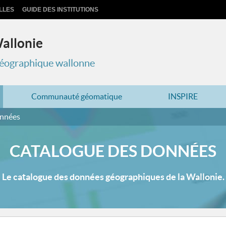
LLES
GUIDE DES INSTITUTIONS
Wallonie
 géographique wallonne
Communauté géomatique
INSPIRE
onnées
CATALOGUE DES DONNÉES
Le catalogue des données géographiques de la Wallonie.