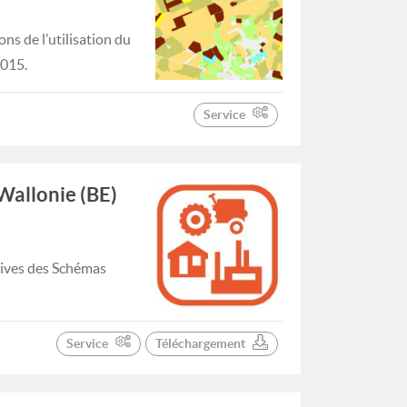
ns de l’utilisation du
2015.
Service
Wallonie (BE)
tives des Schémas
Service
Téléchargement