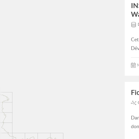
IN
Wa
Cet
Dév
M
Fi
Dan
don