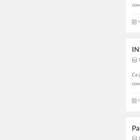
coo
M
IN
Ce 
con
M
Pa