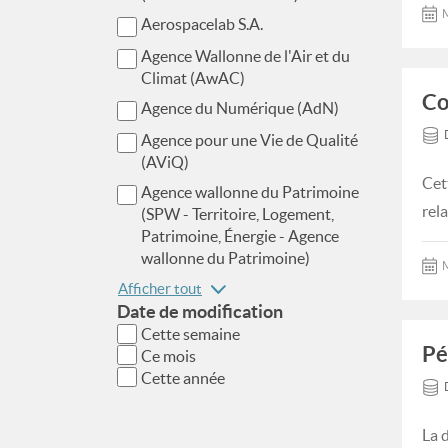
M
Aerospacelab S.A.
Agence Wallonne de l'Air et du
Climat (AwAC)
Co
Agence du Numérique (AdN)
Agence pour une Vie de Qualité
(AViQ)
Cet
Agence wallonne du Patrimoine
rel
(SPW - Territoire, Logement,
Patrimoine, Énergie - Agence
wallonne du Patrimoine)
M
Afficher tout
Date de modification
Cette semaine
Pé
Ce mois
Cette année
La 