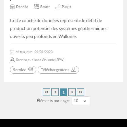
Donnée
Raster
Public
Cette couche de données représente le débit de
production potentiel des systèmes géothermiques
ouverts peu profonds en Wallonie.
Mise à jour:
01/09/2023
Service public de Wallonie (SPW)
Service
Téléchargement
1
Éléments par page :
10