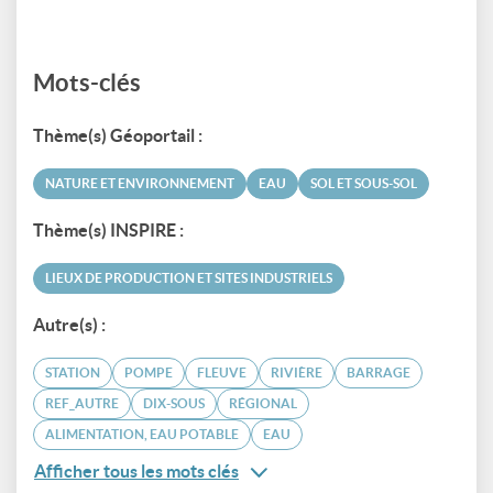
Mots-clés
Thème(s) Géoportail :
NATURE ET ENVIRONNEMENT
EAU
SOL ET SOUS-SOL
Thème(s) INSPIRE :
LIEUX DE PRODUCTION ET SITES INDUSTRIELS
Autre(s) :
STATION
POMPE
FLEUVE
RIVIÈRE
BARRAGE
REF_AUTRE
DIX-SOUS
RÉGIONAL
ALIMENTATION, EAU POTABLE
EAU
Afficher tous les mots clés