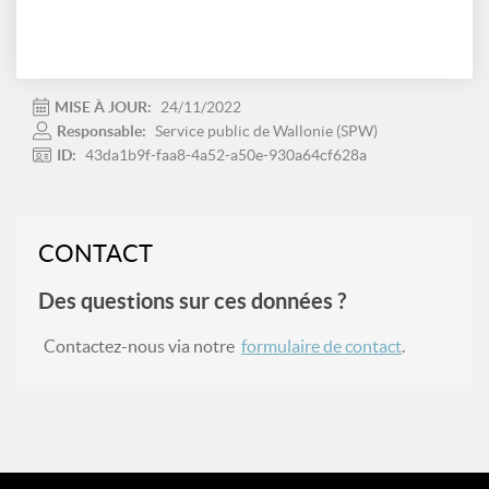
MISE À JOUR:
24/11/2022
Responsable:
Service public de Wallonie (SPW)
ID:
43da1b9f-faa8-4a52-a50e-930a64cf628a
CONTACT
Des questions sur ces données ?
Contactez-nous via notre
formulaire de contact
.