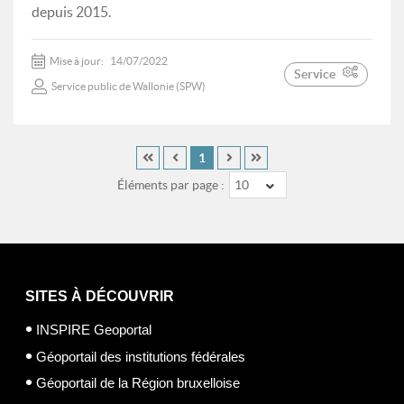
depuis 2015.
Mise à jour:
14/07/2022
Service
Service public de Wallonie (SPW)
1
Éléments par page :
10
SITES À DÉCOUVRIR
INSPIRE Geoportal
Géoportail des institutions fédérales
Géoportail de la Région bruxelloise