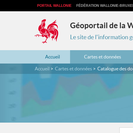
PORTAIL WALLONIE
FÉDÉRATION WALLONIE-BRUXE
Géoportail de la 
Le site de l'information
Accueil
Cartes et données
Accueil
Cartes et données
Catalogue des d