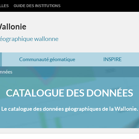
LLES
GUIDE DES INSTITUTIONS
Wallonie
 géographique wallonne
Communauté géomatique
INSPIRE
onnées
CATALOGUE DES DONNÉES
Le catalogue des données géographiques de la Wallonie.