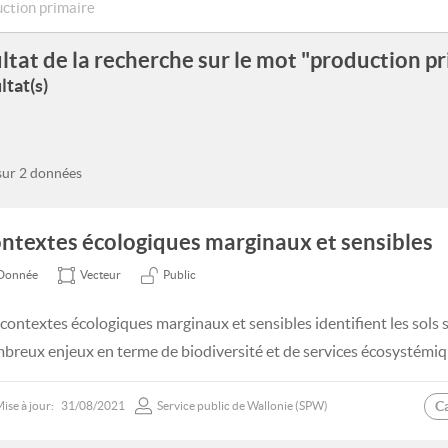
ltat de la recherche sur le mot "production p
ltat(s)
 sur 2 données
ntextes écologiques marginaux et sensibles
Donnée
Vecteur
Public
 contextes écologiques marginaux et sensibles identifient les sols 
breux enjeux en terme de biodiversité et de services écosystémiq
C
ise à jour:
31/08/2021
Service public de Wallonie (SPW)