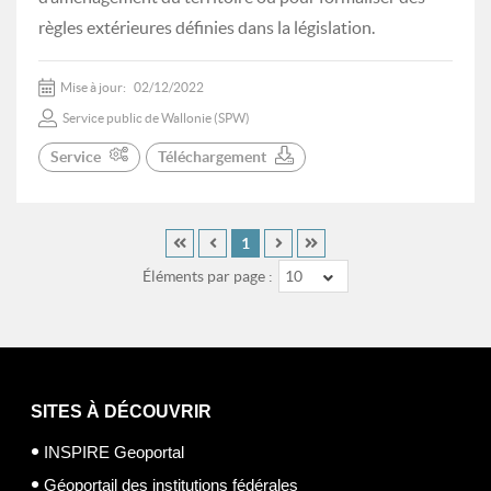
règles extérieures définies dans la législation.
Mise à jour:
02/12/2022
Service public de Wallonie (SPW)
Service
Téléchargement
1
Éléments par page :
10
SITES À DÉCOUVRIR
INSPIRE Geoportal
Géoportail des institutions fédérales